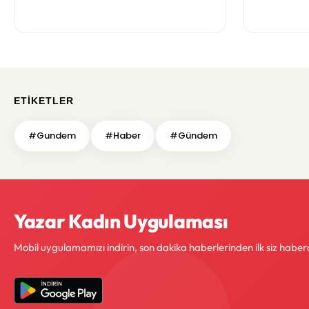
Bazı Öneri
ETIKETLER
#Gundem
#Haber
#Gündem
Yazar Kadın Uygulaması
Mobil uygulamamızı indirin, son dakika haberlerinden ilk siz haber