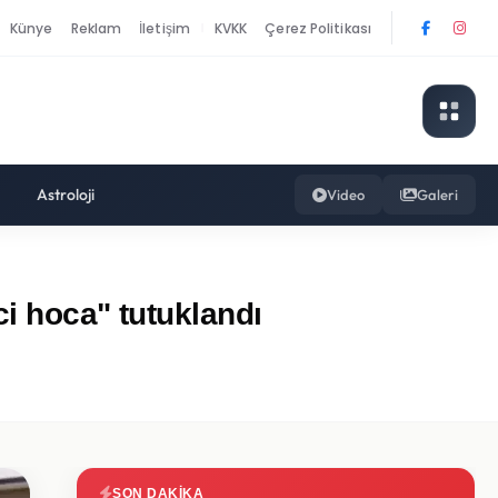
Künye
Reklam
İletişim
KVKK
Çerez Politikası
|
Astroloji
Video
Galeri
ci hoca" tutuklandı
SON DAKIKA