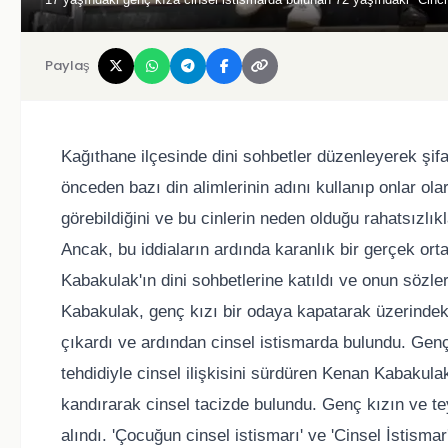
Paylaş
Kağıthane ilçesinde dini sohbetler düzenleyerek şif
önceden bazı din alimlerinin adını kullanıp onlar olar
görebildiğini ve bu cinlerin neden olduğu rahatsızlıklar
Ancak, bu iddiaların ardında karanlık bir gerçek ort
Kabakulak'ın dini sohbetlerine katıldı ve onun sözle
Kabakulak, genç kızı bir odaya kapatarak üzerindeki
çıkardı ve ardından cinsel istismarda bulundu. Gen
tehdidiyle cinsel ilişkisini sürdüren Kenan Kabakula
kandırarak cinsel tacizde bulundu. Genç kızın ve t
alındı. 'Çocuğun cinsel istismarı' ve 'Cinsel İstis