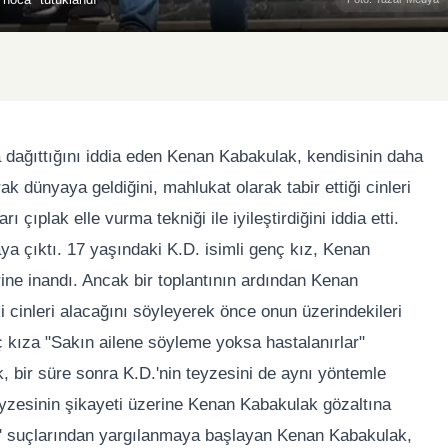
a dağıttığını iddia eden Kenan Kabakulak, kendisinin daha
ak dünyaya geldiğini, mahlukat olarak tabir ettiği cinleri
ı çıplak elle vurma tekniği ile iyileştirdiğini iddia etti.
aya çıktı. 17 yaşındaki K.D. isimli genç kız, Kenan
rine inandı. Ancak bir toplantının ardından Kenan
 cinleri alacağını söyleyerek önce onun üzerindekileri
ç kıza "Sakın ailene söyleme yoksa hastalanırlar"
k, bir süre sonra K.D.'nin teyzesini de aynı yöntemle
eyzesinin şikayeti üzerine Kenan Kabakulak gözaltına
mar' suçlarından yargılanmaya başlayan Kenan Kabakulak,