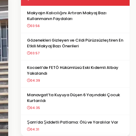
Makyajın Kalıcılığını Artıran Makyaj Bazı
Kullanmanın Faydaları
03:56
Gözenekleri Gizleyen ve Cildi Pürüzsüzleştiren En
Etkili Makyaj Bazı Önerileri
03:57
Kocaeli’de FETÖ Hükümlüsü Eski Kıdemli Albay
Yakalandı
04:39
Manavgat’ta Kuyuya Düşen 6 Yaşındaki Çocuk
Kurtarıldı
04:35
Şam’da Şiddetli Patlama: Ölü ve Yaralılar Var
04:31