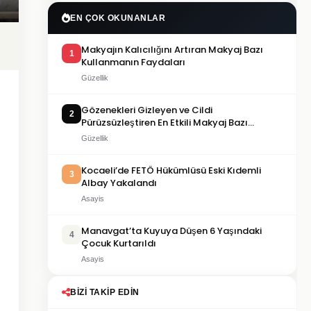
EN ÇOK OKUNANLAR
Makyajın Kalıcılığını Artıran Makyaj Bazı
1
Kullanmanın Faydaları
Güzellik
Gözenekleri Gizleyen ve Cildi
2
Pürüzsüzleştiren En Etkili Makyaj Bazı
Önerileri
Güzellik
Kocaeli’de FETÖ Hükümlüsü Eski Kıdemli
3
Albay Yakalandı
Asayis
Manavgat’ta Kuyuya Düşen 6 Yaşındaki
4
Çocuk Kurtarıldı
Asayis
BIZI TAKIP EDIN