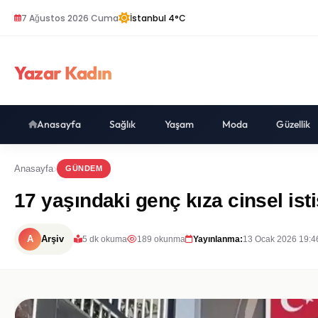
7 Ağustos 2026 Cuma
İstanbul 4°C
Yazar Kadın
Anasayfa
Sağlık
Yaşam
Moda
Güzellik
Anasayfa
GÜNDEM
17 yaşındaki genç kıza cinsel is
A
Arşiv
5 dk okuma
189 okunma
Yayınlanma:
13 Ocak 2026 19:4