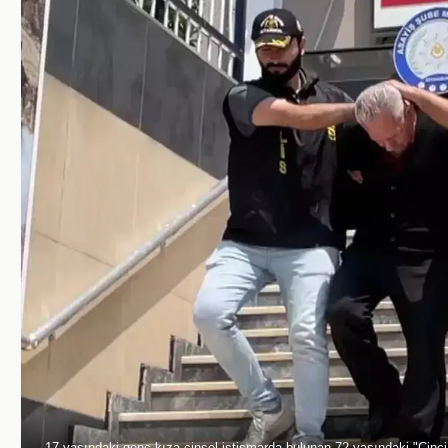
17 yaşındaki genç kıza cinsel istismarda bulunan 72 yaşındaki "Cinci