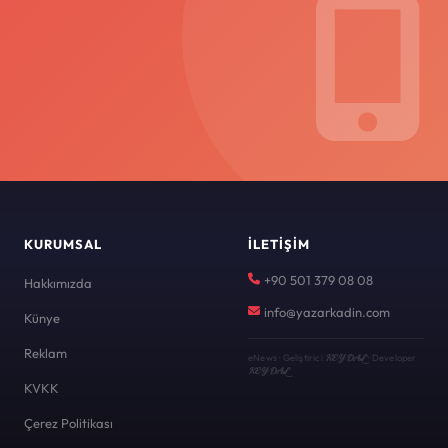
KURUMSAL
İLETIŞIM
+90 501 379 08 08
Hakkımızda
info@yazarkadin.com
Künye
Reklam
KEYDAL
eNews · Geliştirici
· Developer
KEYDAL
KVKK
Çerez Politikası