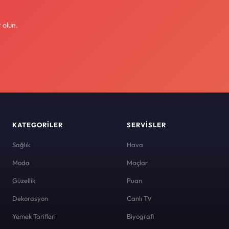
 olun.
KATEGORILER
SERVISLER
Sağlık
Hava
Moda
Maçlar
Güzellik
Puan
Dekorasyon
Canlı TV
Yemek Tarifleri
Biyografi