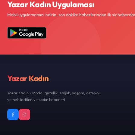
Yazar Kadın Uygulaması
Mobil uygulamamızı indirin, son dakika haberlerinden ilk siz haberdar
Yazar Kadın
Yazar Kadın - Moda, güzellik, sağlık, yaşam, astroloji,
yemek tarifleri ve kadın haberleri