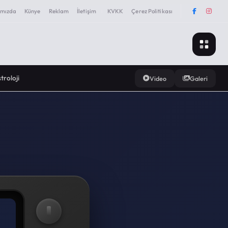
ımızda
Künye
Reklam
İletişim
KVKK
Çerez Politikası
|
troloji
Video
Galeri