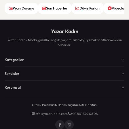
Puan Durumu
Son Haberler
Döviz Kurları
Videolar
Yazar Kadın
Yazar Kadın - Moda, güzellik, sağlık, yaşam, astroloji, yemek tarifleri ve kadın
haberleri
Kategoriler
Servisler
Kurumsal
Gizlilik Politikası
Kullanım Koşulları
Site Haritası
info@yazarkadin.com
+90 501 379 08 08