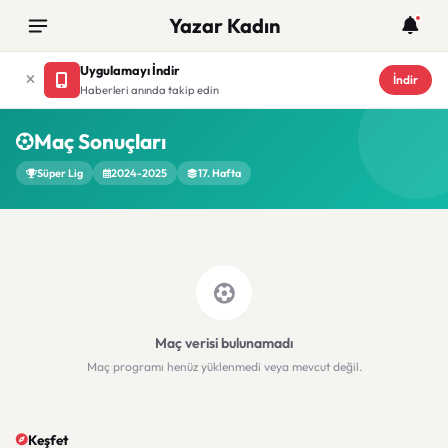
Yazar Kadın
Uygulamayı İndir
İndir
Haberleri anında takip edin
Maç Sonuçları
Süper Lig
2024-2025
17. Hafta
Maç verisi bulunamadı
Maç programı henüz yüklenmedi veya mevcut değil.
Keşfet