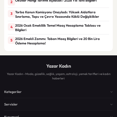
Okullar Hangi Tarihte Açılacak? 2026 Yılı Tatil Bilgileri
2
Torba Kanun Komisyonu Onayladı: Yüksek Aidatlara
3
Sınırlama, Tapu ve Çevre Yasasında Köklü Değişiklikler
2026 Ocak Emeklilik Temel Maaş Hesaplama Tablosu ve
4
Bilgileri
2026 Emekli Zammı: Taban Maaş Bilgileri ve 20 Bin Lira
5
Ödeme Hesaplama!
Yazar Kadın
Yazar Kadın - Moda, güzellik, sağlık, yaşam, astroloji, yemek tarifleri ve kadın
haberleri
Kategoriler
Servisler
Kurumsal