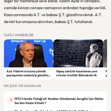
diğer bir hastaneye sevk edildi. Eslem Ayaz'ın cenazesi,
camide kılınan cenaze namazının ardından toprağa verildi.
Kaza sonrasında A.T. ve babası Ş.T. gözaltına alındı. A.T.
devlet korumasına alınırken, babası Ş.T. tutuklandı.
İLGILI HABERLER
Aziz Yıldırım’ın kızına yönelik
Yapay zekâ ile tasarlanan yeni
Falc
paylaşımlar nedeniyle gözaltına
virüsler üretildi: Bilimde bir ilk
çar
alınan şüpheli için tutuklama
gör
talebi
EN ÇOK OKUNANLAR
1972 İrlanda Fotoğrafı Yeniden Gündemde Sevgilisi İçin Silaha
1
Sarılan Kadın Kimdir?