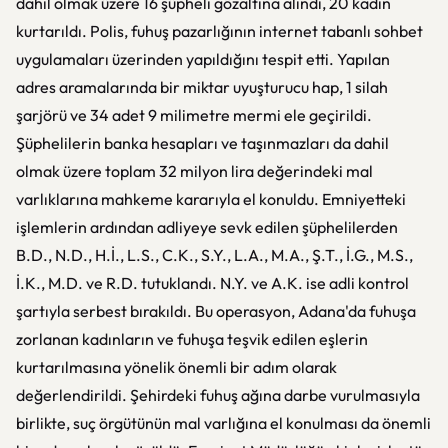
dahil olmak üzere 16 şüpheli gözaltına alındı, 20 kadın
kurtarıldı. Polis, fuhuş pazarlığının internet tabanlı sohbet
uygulamaları üzerinden yapıldığını tespit etti. Yapılan
adres aramalarında bir miktar uyuşturucu hap, 1 silah
şarjörü ve 34 adet 9 milimetre mermi ele geçirildi.
Şüphelilerin banka hesapları ve taşınmazları da dahil
olmak üzere toplam 32 milyon lira değerindeki mal
varlıklarına mahkeme kararıyla el konuldu. Emniyetteki
işlemlerin ardından adliyeye sevk edilen şüphelilerden
B.D., N.D., H.İ., L.S., C.K., S.Y., L.A., M.A., Ş.T., İ.G., M.S.,
İ.K., M.D. ve R.D. tutuklandı. N.Y. ve A.K. ise adli kontrol
şartıyla serbest bırakıldı. Bu operasyon, Adana'da fuhuşa
zorlanan kadınların ve fuhuşa teşvik edilen eşlerin
kurtarılmasına yönelik önemli bir adım olarak
değerlendirildi. Şehirdeki fuhuş ağına darbe vurulmasıyla
birlikte, suç örgütünün mal varlığına el konulması da önemli