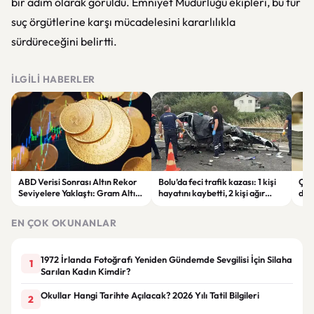
bir adım olarak görüldü. Emniyet Müdürlüğü ekipleri, bu tür
suç örgütlerine karşı mücadelesini kararlılıkla
sürdüreceğini belirtti.
İLGILI HABERLER
ABD Verisi Sonrası Altın Rekor
Bolu’da feci trafik kazası: 1 kişi
Çift
Seviyelere Yaklaştı: Gram Altın
hayatını kaybetti, 2 kişi ağır
des
6 Bin 700 TL Sınırında
yaralandı
yatı
EN ÇOK OKUNANLAR
1972 İrlanda Fotoğrafı Yeniden Gündemde Sevgilisi İçin Silaha
1
Sarılan Kadın Kimdir?
Okullar Hangi Tarihte Açılacak? 2026 Yılı Tatil Bilgileri
2