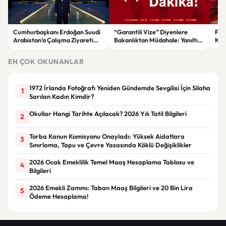
Cumhurbaşkanı Erdoğan Suudi
“Garantili Vize” Diyenlere
File
Arabistan’a Çalışma Ziyareti
Bakanlıktan Müdahale: Yanıltıcı
Kar
Gerçekleştirecek
Reklamlara Durdurma Kararı
EN ÇOK OKUNANLAR
1972 İrlanda Fotoğrafı Yeniden Gündemde Sevgilisi İçin Silaha
1
Sarılan Kadın Kimdir?
Okullar Hangi Tarihte Açılacak? 2026 Yılı Tatil Bilgileri
2
Torba Kanun Komisyonu Onayladı: Yüksek Aidatlara
3
Sınırlama, Tapu ve Çevre Yasasında Köklü Değişiklikler
2026 Ocak Emeklilik Temel Maaş Hesaplama Tablosu ve
4
Bilgileri
2026 Emekli Zammı: Taban Maaş Bilgileri ve 20 Bin Lira
5
Ödeme Hesaplama!