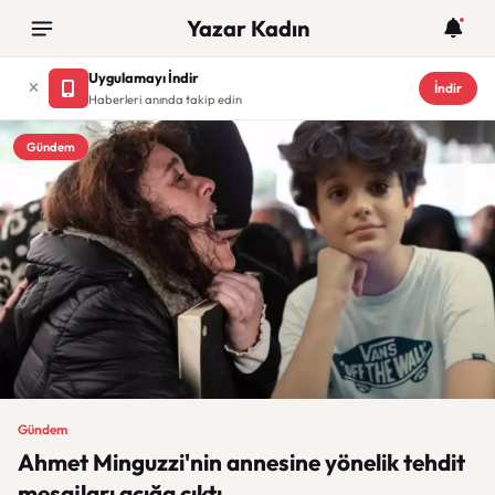
Yazar Kadın
Uygulamayı İndir
İndir
Haberleri anında takip edin
Gündem
Gündem
Ahmet Minguzzi'nin annesine yönelik tehdit
mesajları açığa çıktı