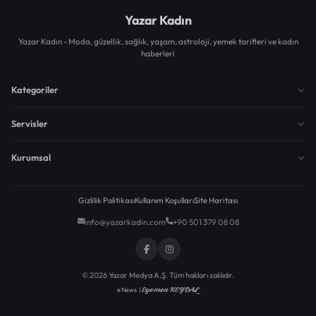
Yazar Kadın
Yazar Kadın - Moda, güzellik, sağlık, yaşam, astroloji, yemek tarifleri ve kadın
haberleri
Kategoriler
Servisler
Kurumsal
Gizlilik Politikası
Kullanım Koşulları
Site Haritası
info@yazarkadin.com
+90 501 379 08 08
© 2026 Yazar Medya A.Ş. Tüm hakları saklıdır.
Egemen KEYDAL
eNews |