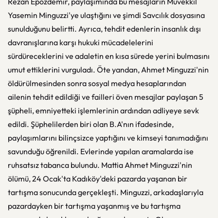
Rezan Epözdemir, paylaşımında bu mesajların Müvekkil
Yasemin Minguzzi'ye ulaştığını ve şimdi Savcılık dosyasına
sunulduğunu belirtti. Ayrıca, tehdit edenlerin insanlık dışı
davranışlarına karşı hukuki mücadelelerini
sürdüreceklerini ve adaletin en kısa sürede yerini bulmasını
umut ettiklerini vurguladı. Öte yandan, Ahmet Minguzzi'nin
öldürülmesinden sonra sosyal medya hesaplarından
ailenin tehdit edildiği ve failleri öven mesajlar paylaşan 5
şüpheli, emniyetteki işlemlerinin ardından adliyeye sevk
edildi. Şüphelilerden biri olan B.A'nın ifadesinde,
paylaşımlarını bilinçsizce yaptığını ve kimseyi tanımadığını
savunduğu öğrenildi. Evlerinde yapılan aramalarda ise
ruhsatsız tabanca bulundu. Mattia Ahmet Minguzzi'nin
ölümü, 24 Ocak'ta Kadıköy'deki pazarda yaşanan bir
tartışma sonucunda gerçekleşti. Minguzzi, arkadaşlarıyla
pazardayken bir tartışma yaşanmış ve bu tartışma