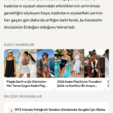
kadınların siyaset alanındaki etkinliklerinin artırılması
gerektiğini söyleyen Kaya, kadınların siyasetteki yerinin
her geçen gün daha da arttığını belirterek, bu hareketin
öncüsünün Erdoğan olduğunu tekrarladı.
İLGILI HABERLER
Plajda Zarif ve Şık Görünüm:
2026 Kadın Plaj Giyim Trendleri:
Güz
Her Tarza Uygun Kadın Plaj
Şıklık ve Konforu Bir Araya
Dön
Giyim Önerileri
Getiren Modeller
Bakı
Çöz
EN ÇOK OKUNANLAR
1972 İrlanda Fotoğrafı Yeniden Gündemde Sevgilisi İçin Silaha
1