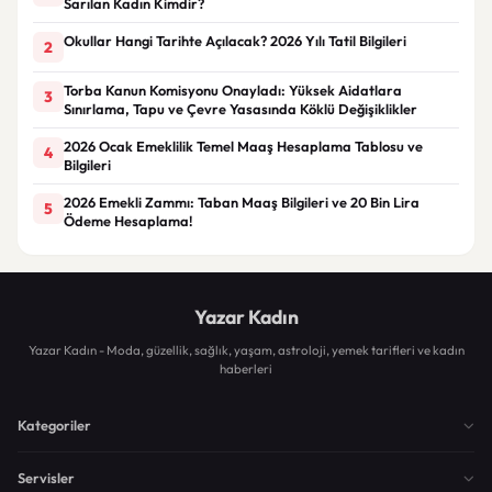
Sarılan Kadın Kimdir?
Okullar Hangi Tarihte Açılacak? 2026 Yılı Tatil Bilgileri
2
Torba Kanun Komisyonu Onayladı: Yüksek Aidatlara
3
Sınırlama, Tapu ve Çevre Yasasında Köklü Değişiklikler
2026 Ocak Emeklilik Temel Maaş Hesaplama Tablosu ve
4
Bilgileri
2026 Emekli Zammı: Taban Maaş Bilgileri ve 20 Bin Lira
5
Ödeme Hesaplama!
Yazar Kadın
Yazar Kadın - Moda, güzellik, sağlık, yaşam, astroloji, yemek tarifleri ve kadın
haberleri
Kategoriler
Servisler