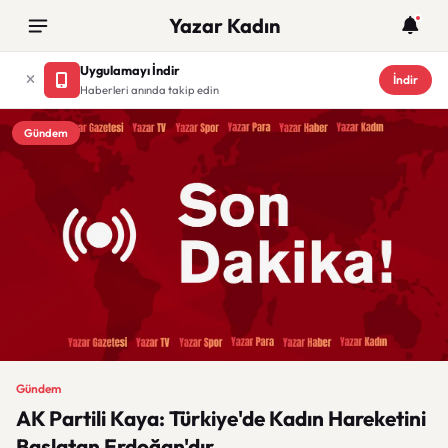
Yazar Kadın
Uygulamayı İndir
İndir
Haberleri anında takip edin
Gündem
Gündem
AK Partili Kaya: Türkiye'de Kadın Hareketini
Başlatan Erdoğan'dır