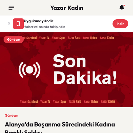
Yazar Kadın
Uygulamayı İndir
İndir
Haberleri anında takip edin
Gündem
Gündem
Alanya'da Boşanma Sürecindeki Kadına
Bıçaklı Saldırı