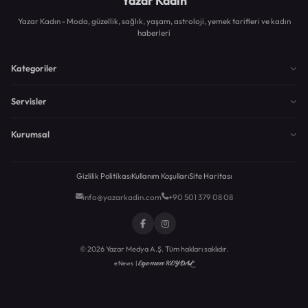
Yazar Kadın
Yazar Kadın - Moda, güzellik, sağlık, yaşam, astroloji, yemek tarifleri ve kadın
haberleri
Kategoriler
Servisler
Kurumsal
Gizlilik Politikası
Kullanım Koşulları
Site Haritası
info@yazarkadin.com
+90 501 379 08 08
© 2026 Yazar Medya A.Ş. Tüm hakları saklıdır.
Egemen KEYDAL
eNews |