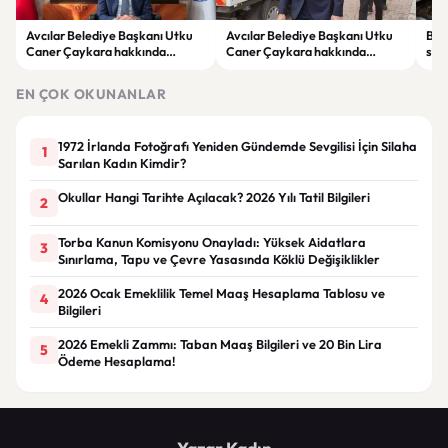
Avcılar Belediye Başkanı Utku
Avcılar Belediye Başkanı Utku
Bur
Caner Çaykara hakkında
Caner Çaykara hakkında
size
tahliye kararı
tahliye kararı
kah
EN ÇOK OKUNANLAR
1972 İrlanda Fotoğrafı Yeniden Gündemde Sevgilisi İçin Silaha
1
Sarılan Kadın Kimdir?
Okullar Hangi Tarihte Açılacak? 2026 Yılı Tatil Bilgileri
2
Torba Kanun Komisyonu Onayladı: Yüksek Aidatlara
3
Sınırlama, Tapu ve Çevre Yasasında Köklü Değişiklikler
2026 Ocak Emeklilik Temel Maaş Hesaplama Tablosu ve
4
Bilgileri
2026 Emekli Zammı: Taban Maaş Bilgileri ve 20 Bin Lira
5
Ödeme Hesaplama!