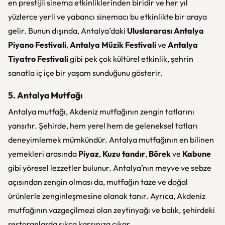
en prestijli sinema etkinliklerinden biridir ve her yıl
yüzlerce yerli ve yabancı sinemacı bu etkinlikte bir araya
gelir. Bunun dışında, Antalya’daki
Uluslararası Antalya
Piyano Festivali
,
Antalya Müzik Festivali
ve
Antalya
Tiyatro Festivali
gibi pek çok kültürel etkinlik, şehrin
sanatla iç içe bir yaşam sunduğunu gösterir.
5. Antalya Mutfağı
Antalya mutfağı, Akdeniz mutfağının zengin tatlarını
yansıtır. Şehirde, hem yerel hem de geleneksel tatları
deneyimlemek mümkündür. Antalya mutfağının en bilinen
yemekleri arasında
Piyaz
,
Kuzu tandır
,
Börek
ve
Kabune
gibi yöresel lezzetler bulunur. Antalya’nın meyve ve sebze
açısından zengin olması da, mutfağın taze ve doğal
ürünlerle zenginleşmesine olanak tanır. Ayrıca, Akdeniz
mutfağının vazgeçilmezi olan zeytinyağı ve balık, şehirdeki
restoranlarda sıkça karşınıza çıkar.