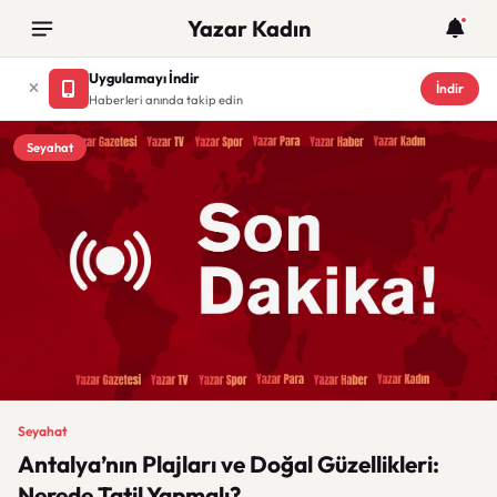
Yazar Kadın
Uygulamayı İndir
İndir
Haberleri anında takip edin
Seyahat
Seyahat
Antalya’nın Plajları ve Doğal Güzellikleri:
Nerede Tatil Yapmalı?