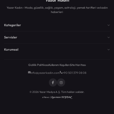
Yazar Kadın - Moda, güzellik, sağlık, yaşam, astroloji, yemek tarifleri ve kadın
haberleri
Kategoriler
Servisler
Kurumsal
Gizlilik Politikası
Kullanım Koşulları
Site Haritası
info@yazarkadin.com
+90 501 379 08 08
© 2026 Yazar Medya A.Ş. Tüm hakları saklıdır.
Egemen KEYDAL
eNews |