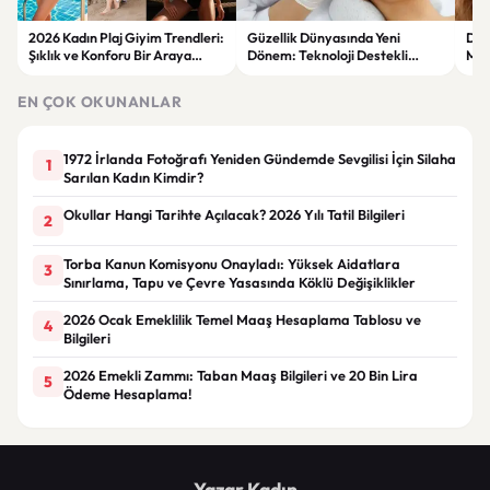
2026 Kadın Plaj Giyim Trendleri:
Güzellik Dünyasında Yeni
Doğa
Şıklık ve Konforu Bir Araya
Dönem: Teknoloji Destekli
Maky
Getiren Modeller
Bakım Ürünleri ve Yenilikçi
Ürü
Çözümler
EN ÇOK OKUNANLAR
1972 İrlanda Fotoğrafı Yeniden Gündemde Sevgilisi İçin Silaha
1
Sarılan Kadın Kimdir?
Okullar Hangi Tarihte Açılacak? 2026 Yılı Tatil Bilgileri
2
Torba Kanun Komisyonu Onayladı: Yüksek Aidatlara
3
Sınırlama, Tapu ve Çevre Yasasında Köklü Değişiklikler
2026 Ocak Emeklilik Temel Maaş Hesaplama Tablosu ve
4
Bilgileri
2026 Emekli Zammı: Taban Maaş Bilgileri ve 20 Bin Lira
5
Ödeme Hesaplama!
Yazar Kadın