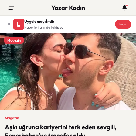
Yazar Kadın
Uygulamayı İndir
İndir
Haberleri anında takip edin
Magazin
Magazin
Aşkı uğruna kariyerini terk eden sevgili,
Fenerbahçe'ye transfer oldu