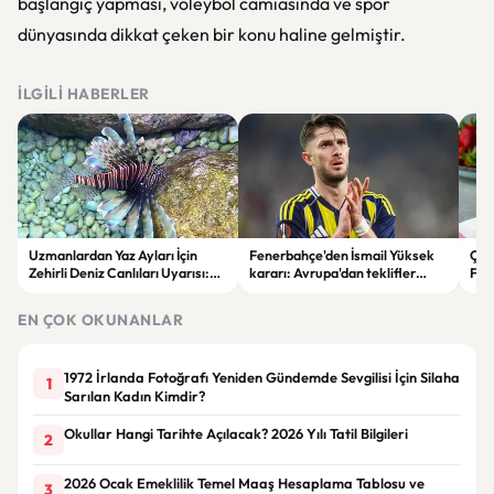
başlangıç yapması, voleybol camiasında ve spor
dünyasında dikkat çeken bir konu haline gelmiştir.
İLGILI HABERLER
Uzmanlardan Yaz Ayları İçin
Fenerbahçe'den İsmail Yüksek
Çile
Zehirli Deniz Canlıları Uyarısı:
kararı: Avrupa'dan teklifler
Fera
Kayalık Alanlarda Dikkat!
geldi, yönetim noktayı koydu
EN ÇOK OKUNANLAR
1972 İrlanda Fotoğrafı Yeniden Gündemde Sevgilisi İçin Silaha
1
Sarılan Kadın Kimdir?
Okullar Hangi Tarihte Açılacak? 2026 Yılı Tatil Bilgileri
2
2026 Ocak Emeklilik Temel Maaş Hesaplama Tablosu ve
3