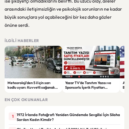
ise şikayetçi olmadıklarını belirtti. Bu üzücü olay, aileler
arasındaki iletişimsizliğin ve psikolojik sorunların ne kadar
büyük sonuçlara yol açabileceğini bir kez daha gözler
önüne serdi.
İLGILI HABERLER
Meteoroloji'den 5 il için sarı
Yazar TV’de Tanıtım Yazısı ve
ABD
kodlu uyarı: Kuvvetli sağanak
Sponsorlu İçerik Fiyatları
Boğ
ve fırtına geliyor
Güncellendi: Yeni Fiyat 15 Bin TL
iht
EN ÇOK OKUNANLAR
1972 İrlanda Fotoğrafı Yeniden Gündemde Sevgilisi İçin Silaha
1
Sarılan Kadın Kimdir?