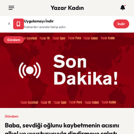
Yazar Kadın
Uygulamayı İndir
İndir
Haberleri anında takip edin
Gündem
Gündem
Baba, sevdiği oğlunu kaybetmenin acısını
alkol ve uyuşturucuyla dindirmeye çalıştı