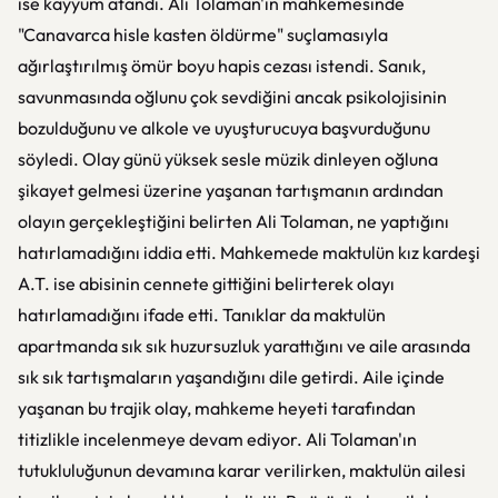
ise kayyum atandı. Ali Tolaman'ın mahkemesinde
"Canavarca hisle kasten öldürme" suçlamasıyla
ağırlaştırılmış ömür boyu hapis cezası istendi. Sanık,
savunmasında oğlunu çok sevdiğini ancak psikolojisinin
bozulduğunu ve alkole ve uyuşturucuya başvurduğunu
söyledi. Olay günü yüksek sesle müzik dinleyen oğluna
şikayet gelmesi üzerine yaşanan tartışmanın ardından
olayın gerçekleştiğini belirten Ali Tolaman, ne yaptığını
hatırlamadığını iddia etti. Mahkemede maktulün kız kardeşi
A.T. ise abisinin cennete gittiğini belirterek olayı
hatırlamadığını ifade etti. Tanıklar da maktulün
apartmanda sık sık huzursuzluk yarattığını ve aile arasında
sık sık tartışmaların yaşandığını dile getirdi. Aile içinde
yaşanan bu trajik olay, mahkeme heyeti tarafından
titizlikle incelenmeye devam ediyor. Ali Tolaman'ın
tutukluluğunun devamına karar verilirken, maktulün ailesi