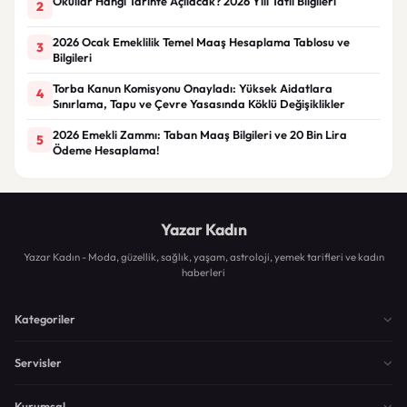
Okullar Hangi Tarihte Açılacak? 2026 Yılı Tatil Bilgileri
2
2026 Ocak Emeklilik Temel Maaş Hesaplama Tablosu ve
3
Bilgileri
Torba Kanun Komisyonu Onayladı: Yüksek Aidatlara
4
Sınırlama, Tapu ve Çevre Yasasında Köklü Değişiklikler
2026 Emekli Zammı: Taban Maaş Bilgileri ve 20 Bin Lira
5
Ödeme Hesaplama!
Yazar Kadın
Yazar Kadın - Moda, güzellik, sağlık, yaşam, astroloji, yemek tarifleri ve kadın
haberleri
Kategoriler
Servisler
Kurumsal