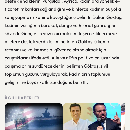
desteklendiklerini vurguladı. Ayrıca, kadınlara yönelik e-
ticaret imkanları sağlandığını ve binlerce kadının bu yolla
satış yapma imkanına kavuştuğunu belirtti. Bakan Göktaş,
kadının varlığının bereket, denge ve hikmet getirdiğini
söyledi. Gençlerin yuva kurmalarını teşvik ettiklerini ve
ailelere destek verdiklerini belirten Göktaş, ülkenin
refahını ve kalkınmasını güvence altına almak için
çalıştıklarını ifade etti. Aile ve nüfus politikaları üzerinde
çalışmalarını sürdüreceklerini belirten Göktaş, sivil
toplumun gücünü vurgulayarak, kadınların toplumun
gelişimine büyük katkı sunduğunu belirtti.
İLGILI HABERLER