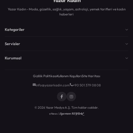
Yazar Kadın
Yazar Kadın - Moda, güzellik, sağlık, yaşam, astroloji, yemek tarifleri ve kadın
haberleri
Kategoriler
Servisler
Kurumsal
Gizlilik Politikası
Kullanım Koşulları
Site Haritası
info@yazarkadin.com
+90 501 379 08 08
© 2026 Yazar Medya A.Ş. Tüm hakları saklıdır.
Egemen KEYDAL
eNews |