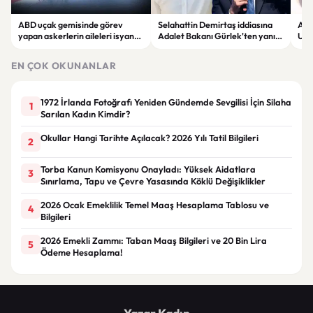
ABD uçak gemisinde görev
Selahattin Demirtaş iddiasına
Altı
yapan askerlerin aileleri isyan
Adalet Bakanı Gürlek'ten yanıt:
Uzma
etti: "Dayanacak güçleri
"Böyle bir açıklama yapmadım"
son
kalmadı"
EN ÇOK OKUNANLAR
1972 İrlanda Fotoğrafı Yeniden Gündemde Sevgilisi İçin Silaha
1
Sarılan Kadın Kimdir?
Okullar Hangi Tarihte Açılacak? 2026 Yılı Tatil Bilgileri
2
Torba Kanun Komisyonu Onayladı: Yüksek Aidatlara
3
Sınırlama, Tapu ve Çevre Yasasında Köklü Değişiklikler
2026 Ocak Emeklilik Temel Maaş Hesaplama Tablosu ve
4
Bilgileri
2026 Emekli Zammı: Taban Maaş Bilgileri ve 20 Bin Lira
5
Ödeme Hesaplama!