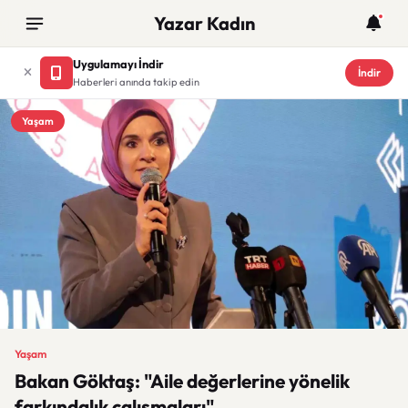
Yazar Kadın
Uygulamayı İndir
İndir
Haberleri anında takip edin
Yaşam
Yaşam
Bakan Göktaş: "Aile değerlerine yönelik
farkındalık çalışmaları"