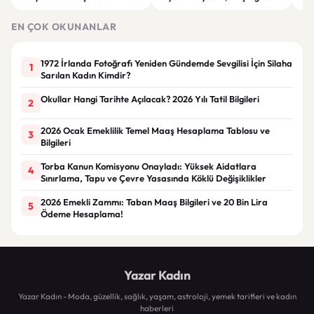
6 Bin 700 TL Sınırında
yaralandı
yatı
EN ÇOK OKUNANLAR
1972 İrlanda Fotoğrafı Yeniden Gündemde Sevgilisi İçin Silaha
1
Sarılan Kadın Kimdir?
Okullar Hangi Tarihte Açılacak? 2026 Yılı Tatil Bilgileri
2
2026 Ocak Emeklilik Temel Maaş Hesaplama Tablosu ve
3
Bilgileri
Torba Kanun Komisyonu Onayladı: Yüksek Aidatlara
4
Sınırlama, Tapu ve Çevre Yasasında Köklü Değişiklikler
2026 Emekli Zammı: Taban Maaş Bilgileri ve 20 Bin Lira
5
Ödeme Hesaplama!
Yazar Kadın
Yazar Kadın - Moda, güzellik, sağlık, yaşam, astroloji, yemek tarifleri ve kadın
haberleri