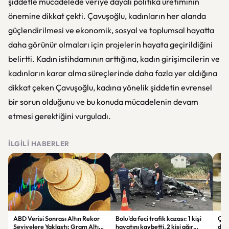
şiddetle mücadelede veriye dayalı politika üretiminin
önemine dikkat çekti. Çavuşoğlu, kadınların her alanda
güçlendirilmesi ve ekonomik, sosyal ve toplumsal hayatta
daha görünür olmaları için projelerin hayata geçirildiğini
belirtti. Kadın istihdamının arttığına, kadın girişimcilerin ve
kadınların karar alma süreçlerinde daha fazla yer aldığına
dikkat çeken Çavuşoğlu, kadına yönelik şiddetin evrensel
bir sorun olduğunu ve bu konuda mücadelenin devam
etmesi gerektiğini vurguladı.
İLGILI HABERLER
ABD Verisi Sonrası Altın Rekor
Bolu’da feci trafik kazası: 1 kişi
Çift
Seviyelere Yaklaştı: Gram Altın
hayatını kaybetti, 2 kişi ağır
des