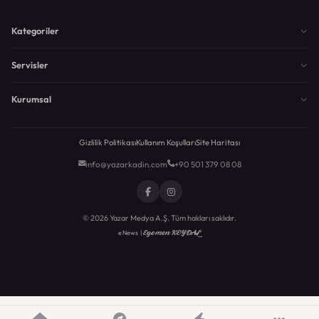
Kategoriler
Servisler
Kurumsal
Gizlilik Politikası
Kullanım Koşulları
Site Haritası
info@yazarkadin.com
+90 501 379 08 08
© 2026 Yazar Medya A.Ş. Tüm hakları saklıdır.
Egemen KEYDAL
eNews |