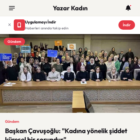
Yazar Kadın
Uygulamayı İndir
İndir
Haberleri anında takip edin
Gündem
Gündem
Başkan Çavuşoğlu: "Kadına yönelik şiddet
küresel bir sorundur"