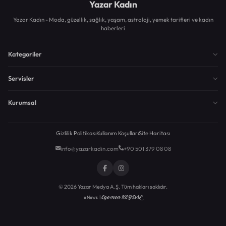
Yazar Kadın
Yazar Kadın - Moda, güzellik, sağlık, yaşam, astroloji, yemek tarifleri ve kadın
haberleri
Kategoriler
Servisler
Kurumsal
Gizlilik Politikası
Kullanım Koşulları
Site Haritası
info@yazarkadin.com
+90 501 379 08 08
© 2026 Yazar Medya A.Ş. Tüm hakları saklıdır.
Egemen KEYDAL
eNews |