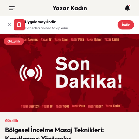
Yazar Kadın
Uygulamayı İndir
İndir
Haberleri anında takip edin
Güzellik
Güzellik
Bölgesel İncelme Masaj Teknikleri:
Kanıtlanmış Yöntemler