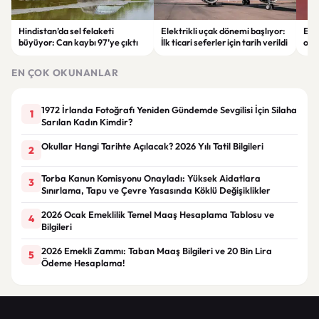
Hindistan’da sel felaketi
Elektrikli uçak dönemi başlıyor:
Eski
büyüyor: Can kaybı 97’ye çıktı
İlk ticari seferler için tarih verildi
otom
yar
EN ÇOK OKUNANLAR
1972 İrlanda Fotoğrafı Yeniden Gündemde Sevgilisi İçin Silaha
1
Sarılan Kadın Kimdir?
Okullar Hangi Tarihte Açılacak? 2026 Yılı Tatil Bilgileri
2
Torba Kanun Komisyonu Onayladı: Yüksek Aidatlara
3
Sınırlama, Tapu ve Çevre Yasasında Köklü Değişiklikler
2026 Ocak Emeklilik Temel Maaş Hesaplama Tablosu ve
4
Bilgileri
2026 Emekli Zammı: Taban Maaş Bilgileri ve 20 Bin Lira
5
Ödeme Hesaplama!