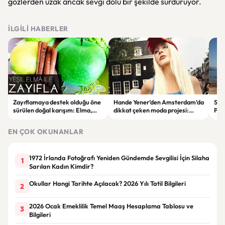
gözlerden uzak ancak sevgi dolu bir şekilde sürdürüyor.
İLGILI HABERLER
Zayıflamaya destek olduğu öne
Hande Yener’den Amsterdam’da
Sağl
sürülen doğal karışım: Elma,
dikkat çeken moda projesi:
Psi
limon ve tarçınlı iksir tarifi
STAR Gene kapılarını açtı
Alın
EN ÇOK OKUNANLAR
1972 İrlanda Fotoğrafı Yeniden Gündemde Sevgilisi İçin Silaha
1
Sarılan Kadın Kimdir?
Okullar Hangi Tarihte Açılacak? 2026 Yılı Tatil Bilgileri
2
2026 Ocak Emeklilik Temel Maaş Hesaplama Tablosu ve
3
Bilgileri