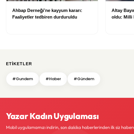
Ahbap Derneği’ne kayyum kararı:
Altay Bayın
Faaliyetler tedbiren durduruldu
oldu: Milli
kiralandı.
ETIKETLER
#Gundem
#Haber
#Gündem
Yazar Kadın Uygulaması
Mobil uygulamamızı indirin, son dakika haberlerinden ilk siz haber