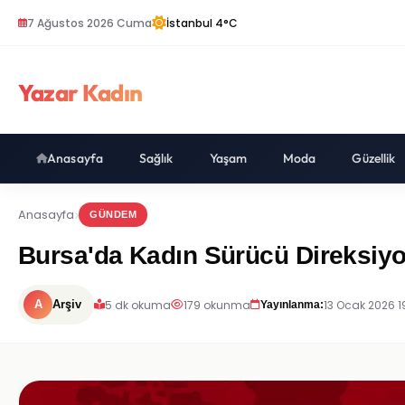
7 Ağustos 2026 Cuma
İstanbul 4°C
Yazar Kadın
Anasayfa
Sağlık
Yaşam
Moda
Güzellik
Anasayfa
GÜNDEM
Bursa'da Kadın Sürücü Direksiyo
5 dk okuma
179 okunma
13 Ocak 2026 1
A
Arşiv
Yayınlanma: