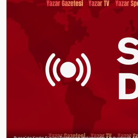
Bursa'da Kadın Sürücü Direksiyon Hakimiyetini Kaybederek Ağac