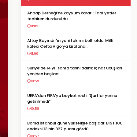
Ahbap Derneği’ne kayyum kararı: Faaliyetler
tedbiren durduruldu
11:02
Altay Bayındır’ın yeni takımı belli oldu: Milli
kaleci Celta Vigo’ya kiralandı.
11:00
Suriye’de 14 yıl sonra tarihi adım: İç hat uçuşları
yeniden başladı
10:59
UEFA’dan FIFA’ya boykot resti: “Şartlar yerine
getirilmedi”
10:58
Borsa İstanbul güne yükselişle başladı: BIST 100
endeksi 13 bin 827 puanı gördü
10:57