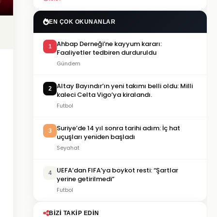
EN ÇOK OKUNANLAR
Ahbap Derneği’ne kayyum kararı:
1
Faaliyetler tedbiren durduruldu
Gündem
Altay Bayındır’ın yeni takımı belli oldu: Milli
2
kaleci Celta Vigo’ya kiralandı.
Futbol
Suriye’de 14 yıl sonra tarihi adım: İç hat
3
uçuşları yeniden başladı
Seyahat
UEFA’dan FIFA’ya boykot resti: “Şartlar
4
yerine getirilmedi”
Futbol
BIZI TAKIP EDIN