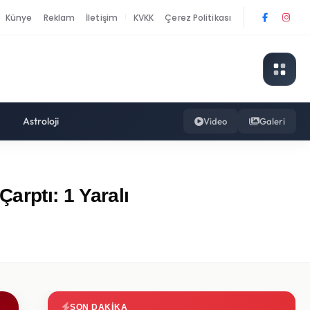
Künye
Reklam
İletişim
KVKK
Çerez Politikası
|
Astroloji
Video
Galeri
rptı: 1 Yaralı
SON DAKIKA