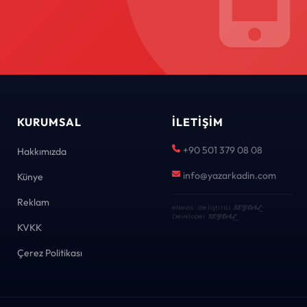
KURUMSAL
İLETIŞIM
+90 501 379 08 08
Hakkımızda
info@yazarkadin.com
Künye
Reklam
eNews · Geliştirici
KEYDAL
·
Developer
KEYDAL
KVKK
Çerez Politikası