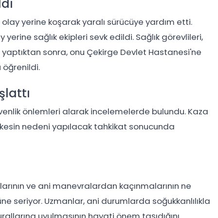
ldı
olay yerine koşarak yaralı sürücüye yardım etti.
 yerine sağlık ekipleri sevk edildi. Sağlık görevlileri,
i yaptıktan sonra, onu Çekirge Devlet Hastanesi'ne
 öğrenildi.
şlattı
üvenlik önlemleri alarak incelemelerde bulundu. Kaza
yın kesin nedeni yapılacak tahkikat sonucunda
lmalarının ve ani manevralardan kaçınmalarının ne
ne seriyor. Uzmanlar, ani durumlarda soğukkanlılıkla
urallarına uyulmasının hayati önem taşıdığını