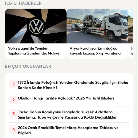
İLGILI HABERLER
Volkswagen’de Yeniden
Afyonkarahisar Emirdağ’da
Hatt
Yapılanma Gündemde: Maliyet
kavşak kazası: 5 kişi yaralandı
ulus
Azaltma Planı Tartışılıyor
ülk
alıy
EN ÇOK OKUNANLAR
1972 İrlanda Fotoğrafı Yeniden Gündemde Sevgilisi İçin Silaha
1
Sarılan Kadın Kimdir?
Okullar Hangi Tarihte Açılacak? 2026 Yılı Tatil Bilgileri
2
Torba Kanun Komisyonu Onayladı: Yüksek Aidatlara
3
Sınırlama, Tapu ve Çevre Yasasında Köklü Değişiklikler
2026 Ocak Emeklilik Temel Maaş Hesaplama Tablosu ve
4
Bilgileri