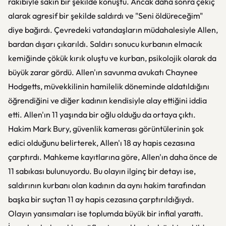
rakibiyle sakin bir şekilde konuştu. Ancak daha sonra çekiç
alarak agresif bir şekilde saldırdı ve "Seni öldüreceğim"
diye bağırdı. Çevredeki vatandaşların müdahalesiyle Allen,
bardan dışarı çıkarıldı. Saldırı sonucu kurbanın elmacık
kemiğinde çökük kırık oluştu ve kurban, psikolojik olarak da
büyük zarar gördü. Allen'ın savunma avukatı Chaynee
Hodgetts, müvekkilinin hamilelik döneminde aldatıldığını
öğrendiğini ve diğer kadının kendisiyle alay ettiğini iddia
etti. Allen'ın 11 yaşında bir oğlu olduğu da ortaya çıktı.
Hakim Mark Bury, güvenlik kamerası görüntülerinin şok
edici olduğunu belirterek, Allen'ı 18 ay hapis cezasına
çarptırdı. Mahkeme kayıtlarına göre, Allen'ın daha önce de
11 sabıkası bulunuyordu. Bu olayın ilginç bir detayı ise,
saldırının kurbanı olan kadının da aynı hakim tarafından
başka bir suçtan 11 ay hapis cezasına çarptırıldığıydı.
Olayın yansımaları ise toplumda büyük bir infial yarattı.