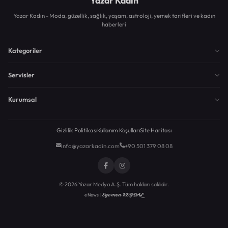
Yazar Kadın
Yazar Kadın - Moda, güzellik, sağlık, yaşam, astroloji, yemek tarifleri ve kadın
haberleri
Kategoriler
Servisler
Kurumsal
Gizlilik Politikası
Kullanım Koşulları
Site Haritası
info@yazarkadin.com
+90 501 379 08 08
© 2026 Yazar Medya A.Ş. Tüm hakları saklıdır.
Egemen KEYDAL
eNews |