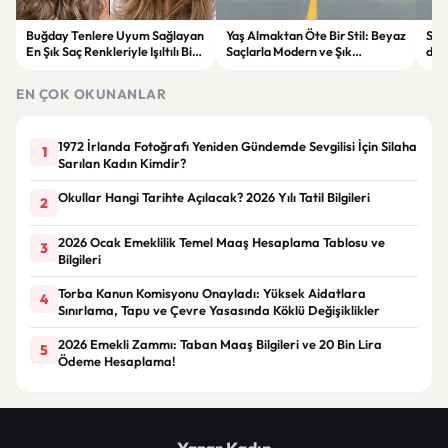
Buğday Tenlere Uyum Sağlayan
Yaş Almaktan Öte Bir Stil: Beyaz
Sav
En Şık Saç Renkleriyle Işıltılı Bir
Saçlarla Modern ve Şık
döne
Görünüm
Görünüm Önerileri
çatı
EN ÇOK OKUNANLAR
1972 İrlanda Fotoğrafı Yeniden Gündemde Sevgilisi İçin Silaha
1
Sarılan Kadın Kimdir?
Okullar Hangi Tarihte Açılacak? 2026 Yılı Tatil Bilgileri
2
2026 Ocak Emeklilik Temel Maaş Hesaplama Tablosu ve
3
Bilgileri
Torba Kanun Komisyonu Onayladı: Yüksek Aidatlara
4
Sınırlama, Tapu ve Çevre Yasasında Köklü Değişiklikler
2026 Emekli Zammı: Taban Maaş Bilgileri ve 20 Bin Lira
5
Ödeme Hesaplama!