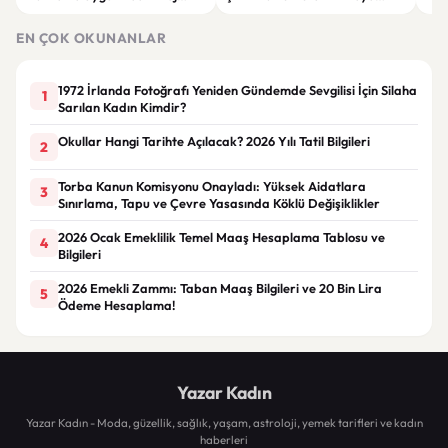
Giyim Önerileri
Getiren Modeller
Bakı
Çöz
EN ÇOK OKUNANLAR
1972 İrlanda Fotoğrafı Yeniden Gündemde Sevgilisi İçin Silaha
1
Sarılan Kadın Kimdir?
Okullar Hangi Tarihte Açılacak? 2026 Yılı Tatil Bilgileri
2
Torba Kanun Komisyonu Onayladı: Yüksek Aidatlara
3
Sınırlama, Tapu ve Çevre Yasasında Köklü Değişiklikler
2026 Ocak Emeklilik Temel Maaş Hesaplama Tablosu ve
4
Bilgileri
2026 Emekli Zammı: Taban Maaş Bilgileri ve 20 Bin Lira
5
Ödeme Hesaplama!
Yazar Kadın
Yazar Kadın - Moda, güzellik, sağlık, yaşam, astroloji, yemek tarifleri ve kadın
haberleri