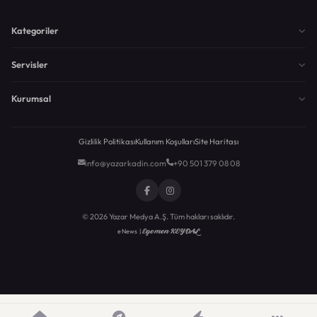
Kategoriler
Servisler
Kurumsal
Gizlilik Politikası
Kullanım Koşulları
Site Haritası
info@yazarkadin.com
+90 501 379 08 08
© 2026 Yazar Medya A.Ş. Tüm hakları saklıdır.
Egemen KEYDAL
eNews |