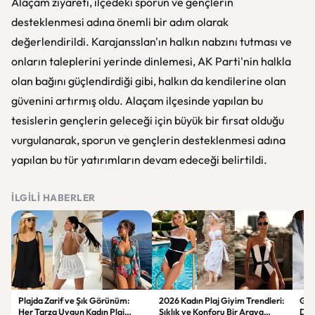
Alaçam ziyareti, ilçedeki sporun ve gençlerin
desteklenmesi adına önemli bir adım olarak
değerlendirildi. Karajansslan'ın halkın nabzını tutması ve
onların taleplerini yerinde dinlemesi, AK Parti'nin halkla
olan bağını güçlendirdiği gibi, halkın da kendilerine olan
güvenini artırmış oldu. Alaçam ilçesinde yapılan bu
tesislerin gençlerin geleceği için büyük bir fırsat olduğu
vurgulanarak, sporun ve gençlerin desteklenmesi adına
yapılan bu tür yatırımların devam edeceği belirtildi.
İLGILI HABERLER
Plajda Zarif ve Şık Görünüm:
2026 Kadın Plaj Giyim Trendleri:
Güz
Her Tarza Uygun Kadın Plaj
Şıklık ve Konforu Bir Araya
Dön