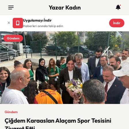
Yazar Kadın
Uygulamayı İndir
İndir
Haberleri anında takip edin
Gündem
Gündem
Çiğdem Karaaslan Alaçam Spor Tesisini
Ziyaret Etti