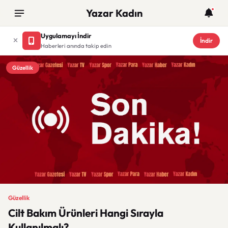
Yazar Kadın
Uygulamayı İndir
İndir
Haberleri anında takip edin
Güzellik
Güzellik
Cilt Bakım Ürünleri Hangi Sırayla
Kullanılmalı?