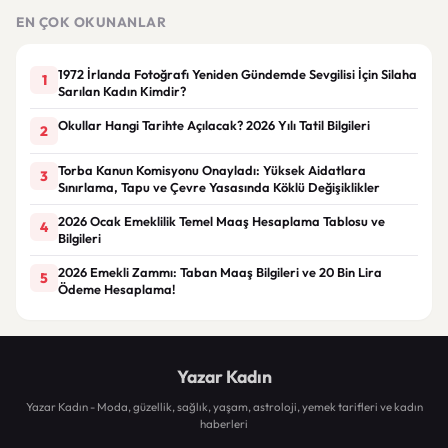
talebi
EN ÇOK OKUNANLAR
1972 İrlanda Fotoğrafı Yeniden Gündemde Sevgilisi İçin Silaha
1
Sarılan Kadın Kimdir?
Okullar Hangi Tarihte Açılacak? 2026 Yılı Tatil Bilgileri
2
Torba Kanun Komisyonu Onayladı: Yüksek Aidatlara
3
Sınırlama, Tapu ve Çevre Yasasında Köklü Değişiklikler
2026 Ocak Emeklilik Temel Maaş Hesaplama Tablosu ve
4
Bilgileri
2026 Emekli Zammı: Taban Maaş Bilgileri ve 20 Bin Lira
5
Ödeme Hesaplama!
Yazar Kadın
Yazar Kadın - Moda, güzellik, sağlık, yaşam, astroloji, yemek tarifleri ve kadın
haberleri