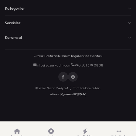
Kategoriler
Servisler
Kurumsal
Gizlilik Politikası
Kullanım Koşulları
Site Haritası
info@yazarkadin.com
+90 501 379 08 08
© 2026 Yazar Medya A.Ş. Tüm hakları saklıdır.
Egemen KEYDAL
eNews |