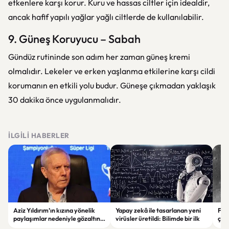
etkenlere karşı korur. Kuru ve hassas ciltler için idealdir,
ancak hafif yapılı yağlar yağlı ciltlerde de kullanılabilir.
9. Güneş Koruyucu – Sabah
Gündüz rutininde son adım her zaman güneş kremi
olmalıdır. Lekeler ve erken yaşlanma etkilerine karşı cildi
korumanın en etkili yolu budur. Güneşe çıkmadan yaklaşık
30 dakika önce uygulanmalıdır.
İLGILI HABERLER
Aziz Yıldırım’ın kızına yönelik
Yapay zekâ ile tasarlanan yeni
Falc
paylaşımlar nedeniyle gözaltına
virüsler üretildi: Bilimde bir ilk
çar
alınan şüpheli için tutuklama
gör