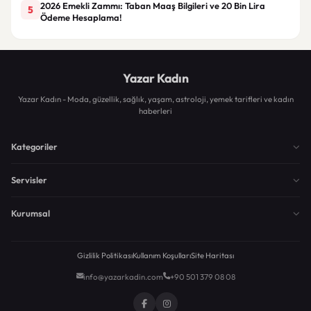
2026 Emekli Zammı: Taban Maaş Bilgileri ve 20 Bin Lira
5
Ödeme Hesaplama!
Yazar Kadın
Yazar Kadın - Moda, güzellik, sağlık, yaşam, astroloji, yemek tarifleri ve kadın
haberleri
Kategoriler
Servisler
Kurumsal
Gizlilik Politikası
Kullanım Koşulları
Site Haritası
info@yazarkadin.com
+90 501 379 08 08