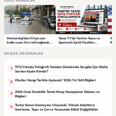
İLGILI HABERLER
Meteoroloji'den 5 il için sarı
Yazar TV’de Tanıtım Yazısı ve
ABD
kodlu uyarı: Kuvvetli sağanak
Sponsorlu İçerik Fiyatları
Boğ
ve fırtına geliyor
Güncellendi: Yeni Fiyat 15 Bin TL
iht
EN ÇOK OKUNANLAR
1972 İrlanda Fotoğrafı Yeniden Gündemde Sevgilisi İçin Silaha
1
Sarılan Kadın Kimdir?
Okullar Hangi Tarihte Açılacak? 2026 Yılı Tatil Bilgileri
2
2026 Ocak Emeklilik Temel Maaş Hesaplama Tablosu ve
3
Bilgileri
Torba Kanun Komisyonu Onayladı: Yüksek Aidatlara
4
Sınırlama, Tapu ve Çevre Yasasında Köklü Değişiklikler