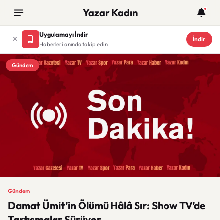
Yazar Kadın
Uygulamayı İndir
İndir
Haberleri anında takip edin
Gündem
Gündem
Damat Ümit’in Ölümü Hâlâ Sır: Show TV’de
Tartışmalar Sürüyor