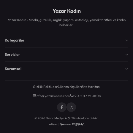
Yazar Kadın
Yazar Kadın - Moda, güzellik, sağlık, yaşam, astroloji, yemek tarifleri ve kadın
haberleri
Kategoriler
Servisler
Kurumsal
Gizlilik Politikası
Kullanım Koşulları
Site Haritası
info@yazarkadin.com
+90 501 379 08 08
© 2026 Yazar Medya A.Ş. Tüm hakları saklıdır.
Egemen KEYDAL
eNews |