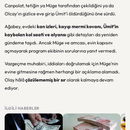
Canpolat, tetiğin ya Müge tarafından çekildiğini ya da
Olcay’ın gizlice eve girip Ümit’i öldürdüğünü öne sürdü.
Ağabey, evdeki
kan izleri, kayıp mermi kovanı, Ümit’in
kaybolan kol saati ve alyansı
gibi detayları da yeniden
gündeme taşıdı. Ancak Müge ve amcası, evin kapısını
açmayarak program ekibinin sorularına yanıt vermedi.
Vazgeçme muhabiri, iddiaları doğrulamak için Müge’nin
evine gitmesine rağmen herhangi bir açıklama alamadı.
Olay hâlâ
çözülememiş bir sır
olarak kalmaya devam
ediyor.
İLGILI HABERLER