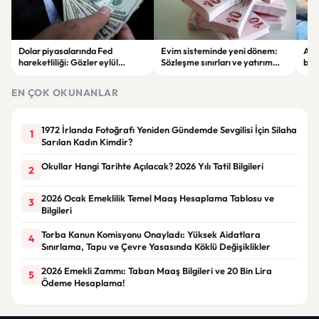
Dolar piyasalarında Fed
Evim sisteminde yeni dönem:
Alta
hareketliliği: Gözler eylül
Sözleşme sınırları ve yatırım
bell
ayındaki faiz kararında
kuralları değişti
Bil
duy
EN ÇOK OKUNANLAR
1972 İrlanda Fotoğrafı Yeniden Gündemde Sevgilisi İçin Silaha
1
Sarılan Kadın Kimdir?
Okullar Hangi Tarihte Açılacak? 2026 Yılı Tatil Bilgileri
2
2026 Ocak Emeklilik Temel Maaş Hesaplama Tablosu ve
3
Bilgileri
Torba Kanun Komisyonu Onayladı: Yüksek Aidatlara
4
Sınırlama, Tapu ve Çevre Yasasında Köklü Değişiklikler
2026 Emekli Zammı: Taban Maaş Bilgileri ve 20 Bin Lira
5
Ödeme Hesaplama!