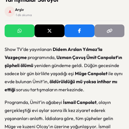
Arşiv
A
· 1 dk okuma
Show TV’de yayınlanan
Didem Arslan Yılmaz’la
Vazgeçme
programında,
Uzman Çavuş Ümit Canpolat’ın
şüpheli ölümü
yeniden gündeme geldi. Düğün gecesinde
sadece bir gün birlikte yaşadığı eşi
Müge Canpolat
ile aynı
evde bulunan Ümit’in,
öldürüldüğü mü yoksa intihar mı
ettiği
sorusu tartışmaların merkezinde.
Programda, Ümit’in ağabeyi
İsmail Canpolat
, olayın
gerçekleştiği evi aylar sonra ilk kez ziyaret ederek
yaşananları anlattı. İddialara göre, tüm şüpheler gelin
Müge ve kuzeni Olcay’ın üzerine yoğunlaşıyor. İsmail