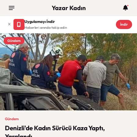
Yazar Kadın
Uygulamayı İndir
İndir
Haberleri anında takip edin
Gündem
Gündem
Denizli'de Kadın Sürücü Kaza Yaptı,
Yaralandı