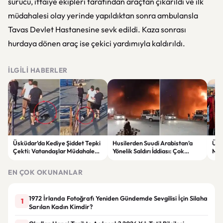
sürücü, itfaiye ekipleri tarafından araçtan çıkarıldı ve ilk
müdahalesi olay yerinde yapıldıktan sonra ambulansla
Tavas Devlet Hastanesine sevk edildi. Kaza sonrası
hurdaya dönen araç ise çekici yardımıyla kaldırıldı.
İLGILI HABERLER
Üsküdar’da Kediye Şiddet Tepki
Husilerden Suudi Arabistan’a
Ünl
Çekti: Vatandaşlar Müdahale
Yönelik Saldırı İddiası: Çok
Mut
Etti
Sayıda Askerin Etkilendiği Öne
Erdi
Sürüldü
EN ÇOK OKUNANLAR
1972 İrlanda Fotoğrafı Yeniden Gündemde Sevgilisi İçin Silaha
1
Sarılan Kadın Kimdir?