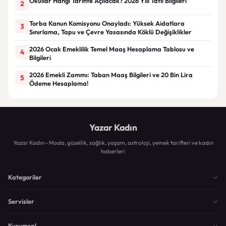
Okullar Hangi Tarihte Açılacak? 2026 Yılı Tatil Bilgileri
2
Torba Kanun Komisyonu Onayladı: Yüksek Aidatlara
3
Sınırlama, Tapu ve Çevre Yasasında Köklü Değişiklikler
2026 Ocak Emeklilik Temel Maaş Hesaplama Tablosu ve
4
Bilgileri
2026 Emekli Zammı: Taban Maaş Bilgileri ve 20 Bin Lira
5
Ödeme Hesaplama!
Yazar Kadın
Yazar Kadın - Moda, güzellik, sağlık, yaşam, astroloji, yemek tarifleri ve kadın
haberleri
Kategoriler
Servisler
Kurumsal