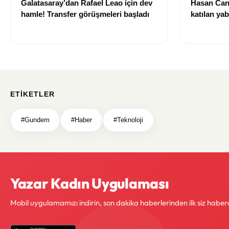
Galatasaray’dan Rafael Leao için dev
Hasan Can
hamle! Transfer görüşmeleri başladı
katılan ya
izni olmad
alındı
ETIKETLER
#Gundem
#Haber
#Teknoloji
Yazar Kadın Uygulaması
Mobil uygulamamızı indirin, son dakika haberlerinden ilk siz haber