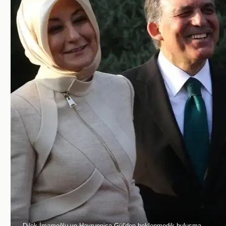
Dilek İmamoğlu ve Hayrunnisa Gül'den beklenmedik buluşma