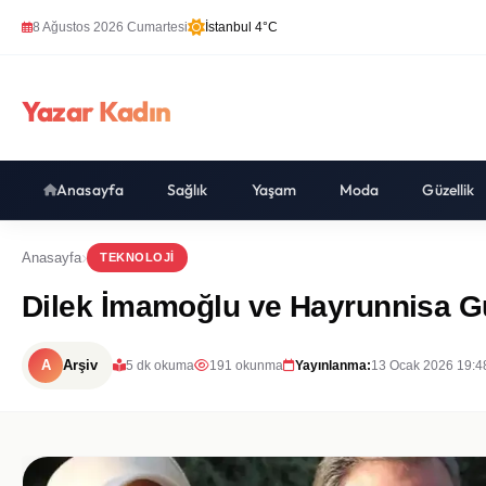
8 Ağustos 2026 Cumartesi
İstanbul 4°C
Yazar Kadın
Anasayfa
Sağlık
Yaşam
Moda
Güzellik
Anasayfa
TEKNOLOJI
Dilek İmamoğlu ve Hayrunnisa G
A
Arşiv
5 dk okuma
191 okunma
Yayınlanma:
13 Ocak 2026 19:4