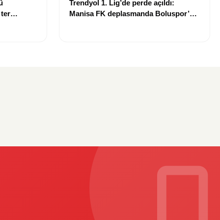
ü
Trendyol 1. Lig’de perde açıldı:
 ter
Manisa FK deplasmanda Boluspor’u
mağlup etti