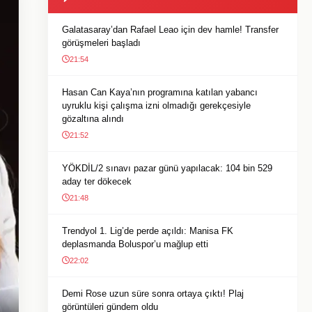
Galatasaray’dan Rafael Leao için dev hamle! Transfer
görüşmeleri başladı
21:54
Hasan Can Kaya’nın programına katılan yabancı
uyruklu kişi çalışma izni olmadığı gerekçesiyle
gözaltına alındı
21:52
YÖKDİL/2 sınavı pazar günü yapılacak: 104 bin 529
aday ter dökecek
21:48
Trendyol 1. Lig’de perde açıldı: Manisa FK
deplasmanda Boluspor’u mağlup etti
22:02
Demi Rose uzun süre sonra ortaya çıktı! Plaj
görüntüleri gündem oldu