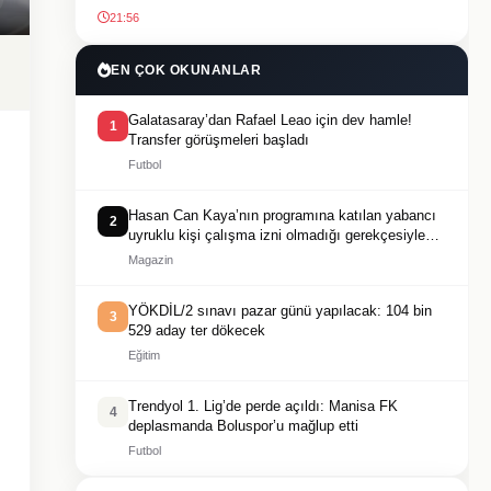
21:56
EN ÇOK OKUNANLAR
Galatasaray’dan Rafael Leao için dev hamle!
1
Transfer görüşmeleri başladı
Futbol
Hasan Can Kaya’nın programına katılan yabancı
2
uyruklu kişi çalışma izni olmadığı gerekçesiyle
gözaltına alındı
Magazin
YÖKDİL/2 sınavı pazar günü yapılacak: 104 bin
3
529 aday ter dökecek
Eğitim
Trendyol 1. Lig’de perde açıldı: Manisa FK
4
deplasmanda Boluspor’u mağlup etti
Futbol