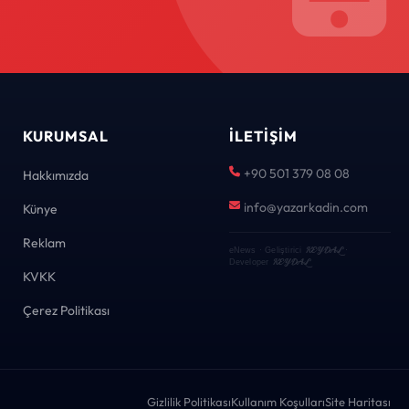
KURUMSAL
İLETIŞIM
+90 501 379 08 08
Hakkımızda
info@yazarkadin.com
Künye
Reklam
KEYDAL
eNews · Geliştirici
·
KEYDAL
Developer
KVKK
Çerez Politikası
Gizlilik Politikası
Kullanım Koşulları
Site Haritası