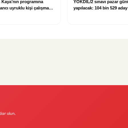
 Kaya’nın programına
YÖKDİL/2 sınavı pazar gün
bancı uyruklu kişi çalışma
yapılacak: 104 bin 529 aday
ığı gerekçesiyle gözaltına
dökecek
dar olun.