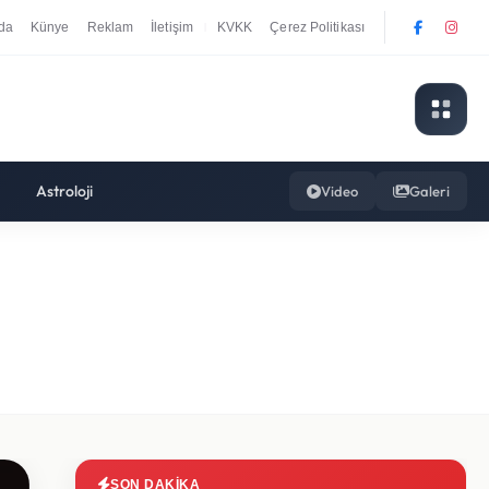
da
Künye
Reklam
İletişim
KVKK
Çerez Politikası
|
Astroloji
Video
Galeri
SON DAKIKA