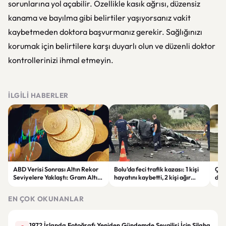
sorunlarına yol açabilir. Özellikle kasık ağrısı, düzensiz
kanama ve bayılma gibi belirtiler yaşıyorsanız vakit
kaybetmeden doktora başvurmanız gerekir. Sağlığınızı
korumak için belirtilere karşı duyarlı olun ve düzenli doktor
kontrollerinizi ihmal etmeyin.
İLGILI HABERLER
ABD Verisi Sonrası Altın Rekor
Bolu’da feci trafik kazası: 1 kişi
Çift
Seviyelere Yaklaştı: Gram Altın
hayatını kaybetti, 2 kişi ağır
des
6 Bin 700 TL Sınırında
yaralandı
yatı
EN ÇOK OKUNANLAR
1972 İrlanda Fotoğrafı Yeniden Gündemde Sevgilisi İçin Silaha