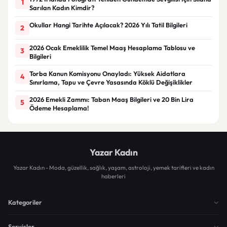
1
Sarılan Kadın Kimdir?
Okullar Hangi Tarihte Açılacak? 2026 Yılı Tatil Bilgileri
2
2026 Ocak Emeklilik Temel Maaş Hesaplama Tablosu ve
3
Bilgileri
Torba Kanun Komisyonu Onayladı: Yüksek Aidatlara
4
Sınırlama, Tapu ve Çevre Yasasında Köklü Değişiklikler
2026 Emekli Zammı: Taban Maaş Bilgileri ve 20 Bin Lira
5
Ödeme Hesaplama!
Yazar Kadın
Yazar Kadın - Moda, güzellik, sağlık, yaşam, astroloji, yemek tarifleri ve kadın
haberleri
Kategoriler
Servisler