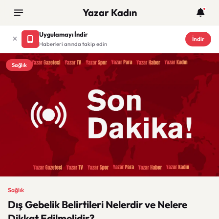
Yazar Kadın
Uygulamayı İndir
İndir
Haberleri anında takip edin
Sağlık
Sağlık
Dış Gebelik Belirtileri Nelerdir ve Nelere
Dikkat Edilmelidir?