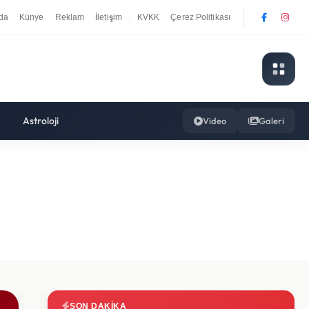
da
Künye
Reklam
İletişim
KVKK
Çerez Politikası
|
Astroloji
Video
Galeri
SON DAKIKA