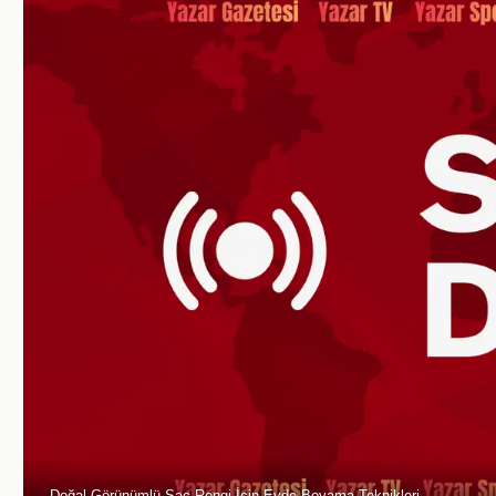
Doğal Görünümlü Saç Rengi İçin Evde Boyama Teknikleri