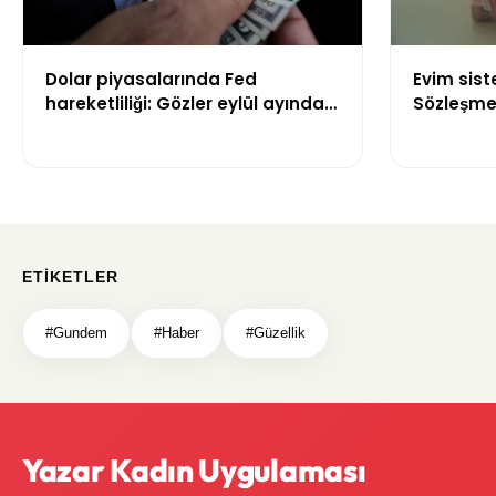
Dolar piyasalarında Fed
Evim sis
hareketliliği: Gözler eylül ayındaki
Sözleşme 
faiz kararında
kuralları 
ETIKETLER
#Gundem
#Haber
#Güzellik
Yazar Kadın Uygulaması