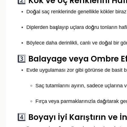
Kök ve Uç Renklerini Hafi
2️⃣
Doğal saç renklerinde genellikle kökler bira
Diplerden başlayıp uçlara doğru tonların hafif
Böylece daha derinlikli, canlı ve doğal bir gö
Balayage veya Ombre Ef
3️⃣
Evde uygulaması zor gibi görünse de basit ba
Saç tutamlarını ayırın, sadece uçlarına 
Fırça veya parmaklarınızla dağıtarak ge
Boyayı İyi Karıştırın ve
4️⃣