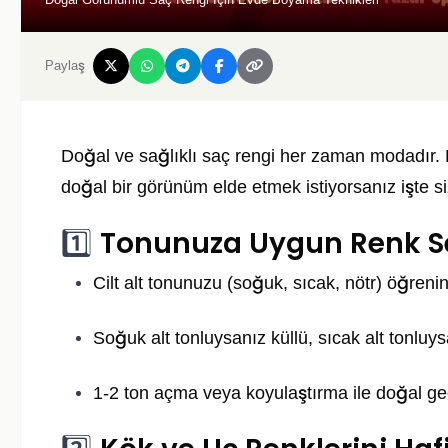
Paylaş
Doğal ve sağlıklı saç rengi her zaman modadır. 
doğal bir görünüm elde etmek istiyorsanız işte siz
Tonunuza Uygun Renk S
1️⃣
Cilt alt tonunuzu (soğuk, sıcak, nötr) öğrenin
Soğuk alt tonluysanız küllü, sıcak alt tonluysa
1-2 ton açma veya koyulaştırma ile doğal geçi