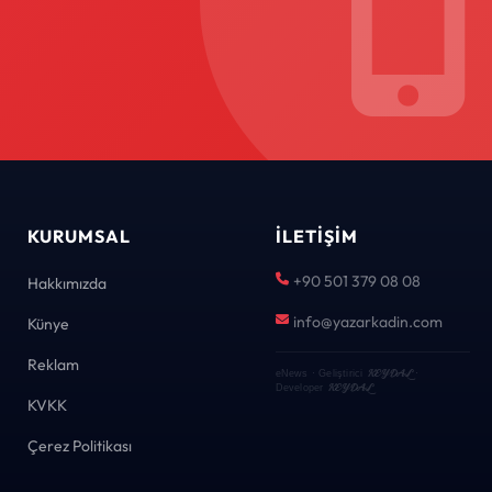
KURUMSAL
İLETIŞIM
+90 501 379 08 08
Hakkımızda
info@yazarkadin.com
Künye
Reklam
KEYDAL
eNews · Geliştirici
·
KEYDAL
Developer
KVKK
Çerez Politikası