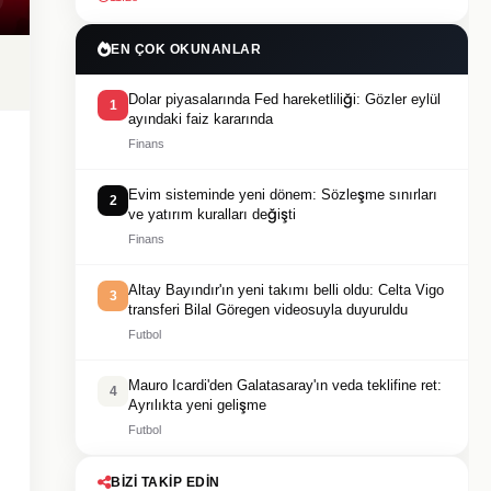
EN ÇOK OKUNANLAR
Dolar piyasalarında Fed hareketliliği: Gözler eylül
1
ayındaki faiz kararında
Finans
Evim sisteminde yeni dönem: Sözleşme sınırları
2
ve yatırım kuralları değişti
Finans
Altay Bayındır'ın yeni takımı belli oldu: Celta Vigo
3
transferi Bilal Göregen videosuyla duyuruldu
Futbol
Mauro Icardi'den Galatasaray'ın veda teklifine ret:
4
Ayrılıkta yeni gelişme
Futbol
BIZI TAKIP EDIN