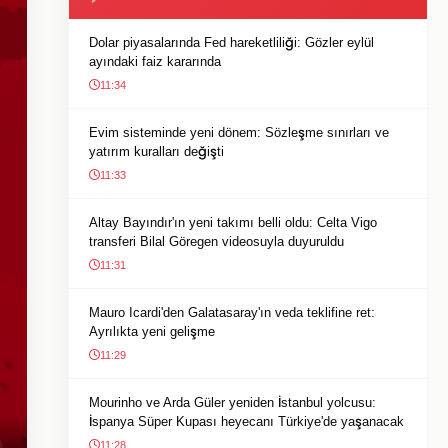
Dolar piyasalarında Fed hareketliliği: Gözler eylül
ayındaki faiz kararında
11:34
Evim sisteminde yeni dönem: Sözleşme sınırları ve
yatırım kuralları değişti
11:33
Altay Bayındır'ın yeni takımı belli oldu: Celta Vigo
transferi Bilal Göregen videosuyla duyuruldu
11:31
Mauro Icardi'den Galatasaray'ın veda teklifine ret:
Ayrılıkta yeni gelişme
11:29
Mourinho ve Arda Güler yeniden İstanbul yolcusu:
İspanya Süper Kupası heyecanı Türkiye'de yaşanacak
11:28