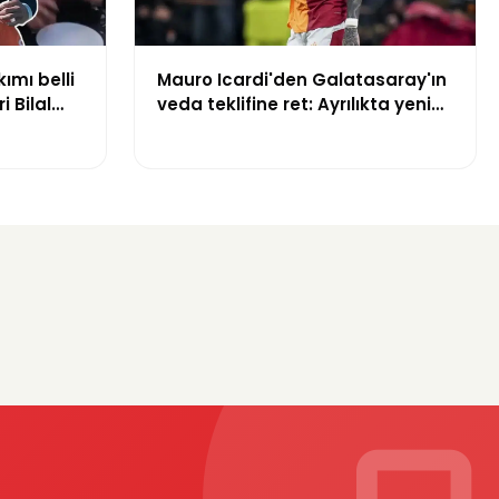
kımı belli
Mauro Icardi'den Galatasaray'ın
i Bilal
veda teklifine ret: Ayrılıkta yeni
yuruldu
gelişme