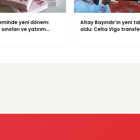
teminde yeni dönem:
Altay Bayındır'ın yeni ta
sınırları ve yatırım
oldu: Celta Vigo transfer
değişti
Göregen videosuyla du