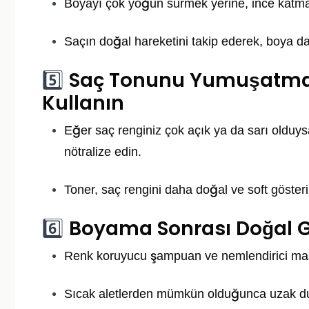
Boyayı çok yoğun sürmek yerine, ince katma
Saçın doğal hareketini takip ederek, boya da
Saç Tonunu Yumuşatmak 
5️⃣
Kullanın
Eğer saç renginiz çok açık ya da sarı olduy
nötralize edin.
Toner, saç rengini daha doğal ve soft gösteri
Boyama Sonrası Doğal 
6️⃣
Renk koruyucu şampuan ve nemlendirici maske
Sıcak aletlerden mümkün olduğunca uzak d