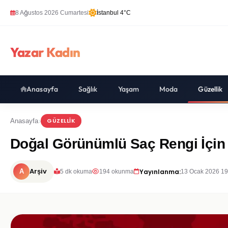
8 Ağustos 2026 Cumartesi
İstanbul 4°C
Yazar Kadın
Anasayfa
Sağlık
Yaşam
Moda
Güzellik
GÜZELLIK
Anasayfa
Doğal Görünümlü Saç Rengi İçin
Arşiv
Yayınlanma:
A
5 dk okuma
194 okunma
13 Ocak 2026 19