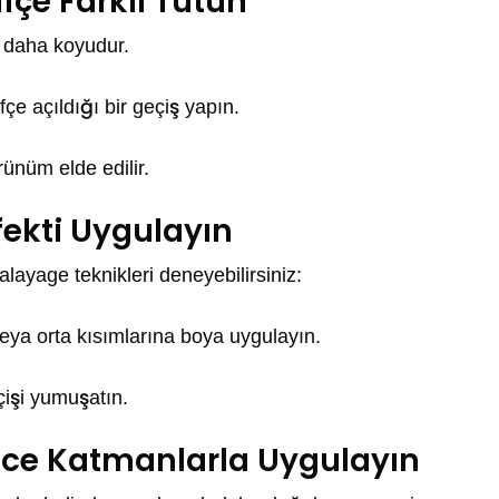
fçe Farklı Tutun
z daha koyudur.
çe açıldığı bir geçiş yapın.
rünüm elde edilir.
ekti Uygulayın
layage teknikleri deneyebilirsiniz:
veya orta kısımlarına boya uygulayın.
çişi yumuşatın.
 İnce Katmanlarla Uygulayın