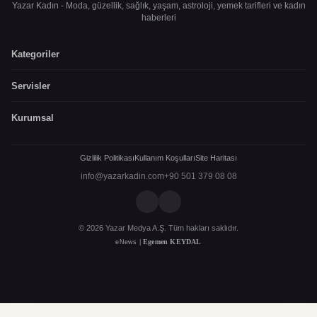
Yazar Kadın - Moda, güzellik, sağlık, yaşam, astroloji, yemek tarifleri ve kadın
haberleri
Kategoriler
Servisler
Kurumsal
Gizlilik Politikası
Kullanım Koşulları
Site Haritası
info@yazarkadin.com
+90 501 379 08 08
© 2026 Yazar Medya A.Ş. Tüm hakları saklıdır.
Egemen KEYDAL
eNews |