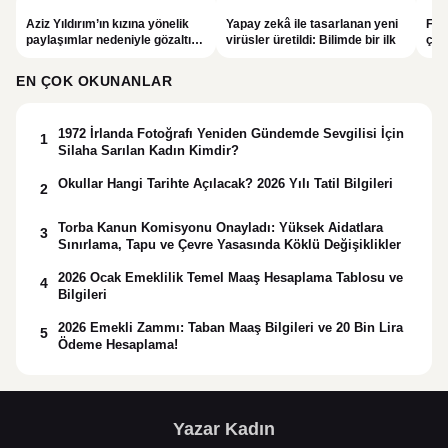
Aziz Yıldırım’ın kızına yönelik
Yapay zekâ ile tasarlanan yeni
Fal
paylaşımlar nedeniyle gözaltına
virüsler üretildi: Bilimde bir ilk
çar
alınan şüpheli için tutuklama
gör
talebi
EN ÇOK OKUNANLAR
1972 İrlanda Fotoğrafı Yeniden Gündemde Sevgilisi İçin
1
Silaha Sarılan Kadın Kimdir?
Okullar Hangi Tarihte Açılacak? 2026 Yılı Tatil Bilgileri
2
Torba Kanun Komisyonu Onayladı: Yüksek Aidatlara
3
Sınırlama, Tapu ve Çevre Yasasında Köklü Değişiklikler
2026 Ocak Emeklilik Temel Maaş Hesaplama Tablosu ve
4
Bilgileri
2026 Emekli Zammı: Taban Maaş Bilgileri ve 20 Bin Lira
5
Ödeme Hesaplama!
Yazar Kadın