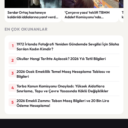
Serdar Ortaç hastaneye
‘Çerçeve yasa’ teklifi TBMM
Ter
kaldırıldı iddialarına yanıt verdi:
Adalet Komisyonu’nda
kri
“Rutin tedavim için buradayım”
görüşülüyor
tek
gör
EN ÇOK OKUNANLAR
1972 İrlanda Fotoğrafı Yeniden Gündemde Sevgilisi İçin Silaha
1
Sarılan Kadın Kimdir?
Okullar Hangi Tarihte Açılacak? 2026 Yılı Tatil Bilgileri
2
2026 Ocak Emeklilik Temel Maaş Hesaplama Tablosu ve
3
Bilgileri
Torba Kanun Komisyonu Onayladı: Yüksek Aidatlara
4
Sınırlama, Tapu ve Çevre Yasasında Köklü Değişiklikler
2026 Emekli Zammı: Taban Maaş Bilgileri ve 20 Bin Lira
5
Ödeme Hesaplama!