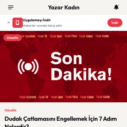
Yazar Kadın
Uygulamayı İndir
İndir
Haberleri anında takip edin
Güzellik
Güzellik
Dudak Çatlamasını Engellemek İçin 7 Adım
Nelerdir?