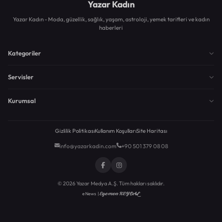
Yazar Kadın
Yazar Kadın - Moda, güzellik, sağlık, yaşam, astroloji, yemek tarifleri ve kadın
haberleri
Kategoriler
Servisler
Kurumsal
Gizlilik Politikası
Kullanım Koşulları
Site Haritası
info@yazarkadin.com
+90 501 379 08 08
© 2026 Yazar Medya A.Ş. Tüm hakları saklıdır.
Egemen KEYDAL
eNews |