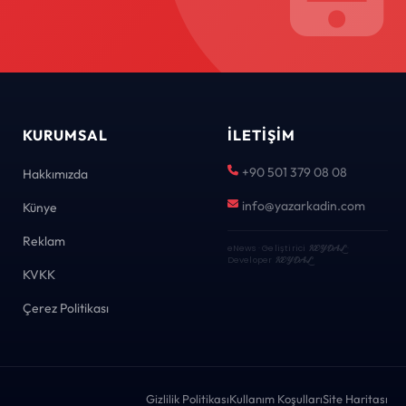
KURUMSAL
İLETIŞIM
+90 501 379 08 08
Hakkımızda
info@yazarkadin.com
Künye
Reklam
eNews · Geliştirici
KEYDAL
·
Developer
KEYDAL
KVKK
Çerez Politikası
Gizlilik Politikası
Kullanım Koşulları
Site Haritası