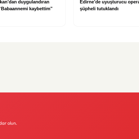
kan’dan duygulandıran
Edirne’de uyuşturucu oper
 “Babaannemi kaybettim”
şüpheli tutuklandı
dar olun.