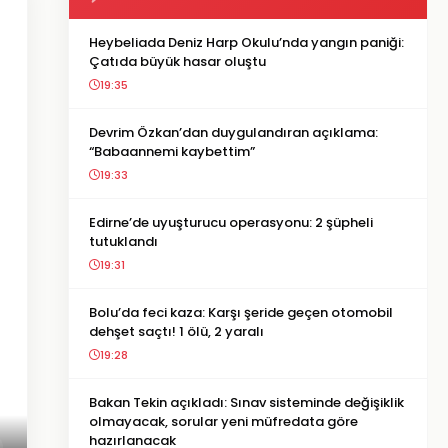
Heybeliada Deniz Harp Okulu’nda yangın paniği:
Çatıda büyük hasar oluştu
19:35
Devrim Özkan’dan duygulandıran açıklama:
“Babaannemi kaybettim”
19:33
Edirne’de uyuşturucu operasyonu: 2 şüpheli
tutuklandı
19:31
Bolu’da feci kaza: Karşı şeride geçen otomobil
dehşet saçtı! 1 ölü, 2 yaralı
19:28
Bakan Tekin açıkladı: Sınav sisteminde değişiklik
olmayacak, sorular yeni müfredata göre
hazırlanacak