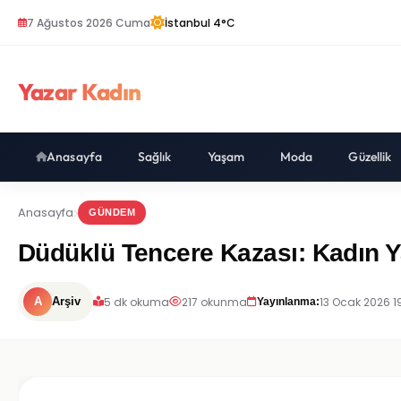
7 Ağustos 2026 Cuma
İstanbul 4°C
Yazar Kadın
Anasayfa
Sağlık
Yaşam
Moda
Güzellik
Anasayfa
GÜNDEM
Düdüklü Tencere Kazası: Kadın Y
5 dk okuma
217 okunma
13 Ocak 2026 1
A
Arşiv
Yayınlanma: