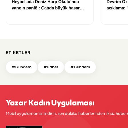
Heybeliada Deniz Harp Okulu’nda
Devrim Öz
yangın paniği: Çatıda büyük hasar
açıklama:
oluştu
ETIKETLER
#Gundem
#Haber
#Gündem
Yazar Kadın Uygulaması
Mobil uygulamamızı indirin, son dakika haberlerinden ilk siz haber