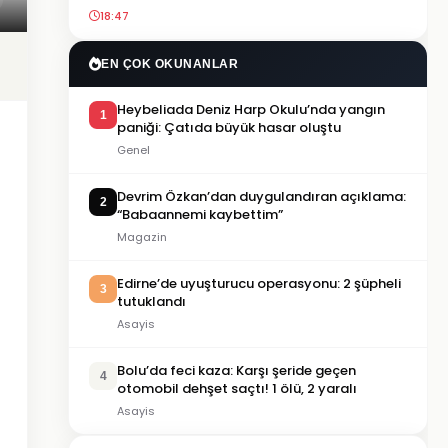
18:47
EN ÇOK OKUNANLAR
Heybeliada Deniz Harp Okulu’nda yangın
1
paniği: Çatıda büyük hasar oluştu
Genel
Devrim Özkan’dan duygulandıran açıklama:
2
“Babaannemi kaybettim”
Magazin
Edirne’de uyuşturucu operasyonu: 2 şüpheli
3
tutuklandı
Asayis
Bolu’da feci kaza: Karşı şeride geçen
4
otomobil dehşet saçtı! 1 ölü, 2 yaralı
Asayis