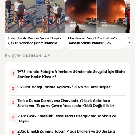
Üsküdar’da Kediye Şiddet Tepki
Husilerden Suudi Arabistan’a
Ünl
Çekti: Vatandaşlar Müdahale
Yönelik Saldırı İddiası: Çok
Mut
Etti
Sayıda Askerin Etkilendiği Öne
Erdi
Sürüldü
EN ÇOK OKUNANLAR
1972 İrlanda Fotoğrafı Yeniden Gündemde Sevgilisi İçin Silaha
1
Sarılan Kadın Kimdir?
Okullar Hangi Tarihte Açılacak? 2026 Yılı Tatil Bilgileri
2
Torba Kanun Komisyonu Onayladı: Yüksek Aidatlara
3
Sınırlama, Tapu ve Çevre Yasasında Köklü Değişiklikler
2026 Ocak Emeklilik Temel Maaş Hesaplama Tablosu ve
4
Bilgileri
2026 Emekli Zammı: Taban Maaş Bilgileri ve 20 Bin Lira
5