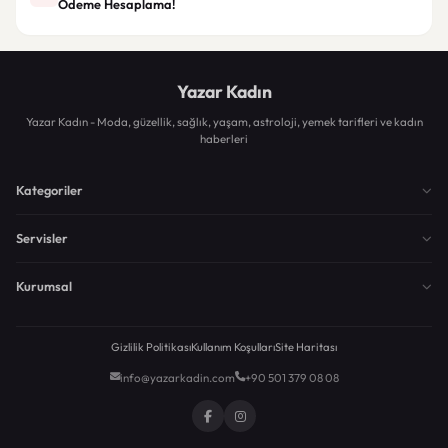
Ödeme Hesaplama!
Yazar Kadın
Yazar Kadın - Moda, güzellik, sağlık, yaşam, astroloji, yemek tarifleri ve kadın
haberleri
Kategoriler
Servisler
Kurumsal
Gizlilik Politikası
Kullanım Koşulları
Site Haritası
info@yazarkadin.com
+90 501 379 08 08