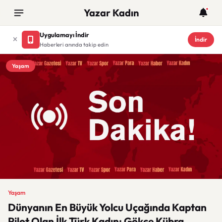
Yazar Kadın
Uygulamayı İndir
İndir
Haberleri anında takip edin
Yaşam
Yaşam
Dünyanın En Büyük Yolcu Uçağında Kaptan
Pilot Olan İlk Türk Kadın: Gökçe Kübra