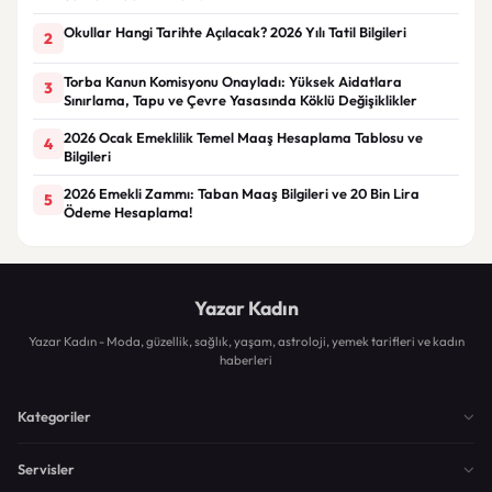
Okullar Hangi Tarihte Açılacak? 2026 Yılı Tatil Bilgileri
2
Torba Kanun Komisyonu Onayladı: Yüksek Aidatlara
3
Sınırlama, Tapu ve Çevre Yasasında Köklü Değişiklikler
2026 Ocak Emeklilik Temel Maaş Hesaplama Tablosu ve
4
Bilgileri
2026 Emekli Zammı: Taban Maaş Bilgileri ve 20 Bin Lira
5
Ödeme Hesaplama!
Yazar Kadın
Yazar Kadın - Moda, güzellik, sağlık, yaşam, astroloji, yemek tarifleri ve kadın
haberleri
Kategoriler
Servisler