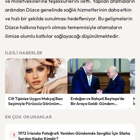
ve milletvekillerine teşekkürlerini iletti. Yapılan atamaların
ardından Düzce genelinde sağlık hizmetlerinin daha etkin
ve hızlı bir şekilde sunulması hedefleniyor. Bu gelişmelerin
Düzce halkına hayırlı olması temennisiyle atamaların
ilimize olumlu katkılar sağlayacağı düşünülmektedir.
İLGILI HABERLER
Cilt Tipinize Uygun Makyaj Bazı
Erdoğan ve Bahçeli Beştepe’de
Met
Seçimiyle Pürüzsüz Görünümün
Bir Araya Geldi: Gündem
İst
Sırları
“Terörsüz Türkiye” Süreci
Böl
EN ÇOK OKUNANLAR
1972 İrlanda Fotoğrafı Yeniden Gündemde Sevgilisi İçin Silaha
1
Sarılan Kadın Kimdir?