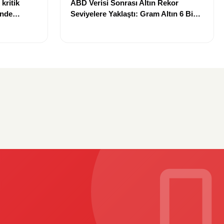
kritik
ABD Verisi Sonrası Altın Rekor
inde
Seviyelere Yaklaştı: Gram Altın 6 Bin
landı
700 TL Sınırında