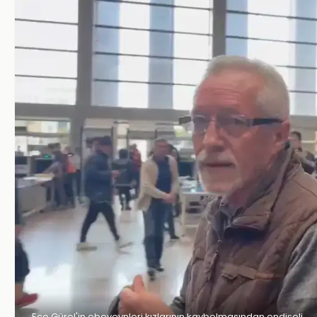
Ece Gürel'in ebeveynleri kızlarının kaybolmasından endişeli.