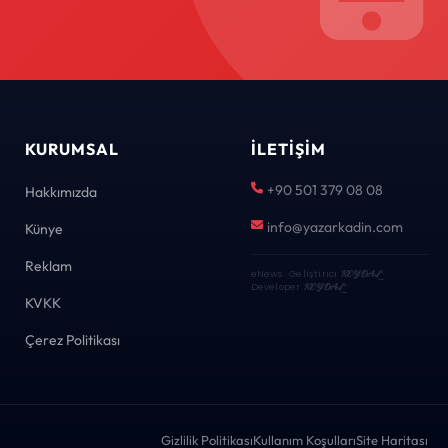
KURUMSAL
İLETIŞIM
+90 501 379 08 08
Hakkımızda
info@yazarkadin.com
Künye
Reklam
eNews · Geliştirici
KEYDAL
·
Developer
KEYDAL
KVKK
Çerez Politikası
Gizlilik Politikası
Kullanım Koşulları
Site Haritası