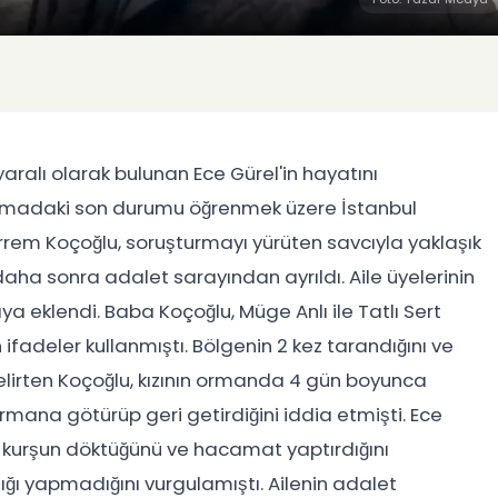
ralı olarak bulunan Ece Gürel'in hayatını
urmadaki son durumu öğrenmek üzere İstanbul
rrem Koçoğlu, soruşturmayı yürüten savcıyla yaklaşık
aha sonra adalet sarayından ayrıldı. Aile üyelerinin
a eklendi. Baba Koçoğlu, Müge Anlı ile Tatlı Sert
adeler kullanmıştı. Bölgenin 2 kez tarandığını ve
elirten Koçoğlu, kızının ormanda 4 gün boyunca
rmana götürüp geri getirdiğini iddia etmişti. Ece
ne kurşun döktüğünü ve hacamat yaptırdığını
ılığı yapmadığını vurgulamıştı. Ailenin adalet