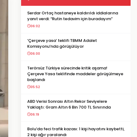
Serdar Ortaç hastaneye kaldırıldı iddialarına
yanıt verdi: “Rutin tedavim için buradayım”
06:02
‘Çerçeve yasa’ teklifi TBMM Adalet
Komisyonu’nda görüşülüyor
06:00
Terörsüz Türkiye sürecinde kritik aşama!
Çerçeve Yasa teklifinde maddeler görüşülmeye
başlandı
05:52
ABD Verisi Sonrası Altın Rekor Seviyelere
Yaklaştı: Gram Altın 6 Bin 700 TL Sınırında
06:19
Bolu’da feci trafik kazası: 1 kişi hayatını kaybetti,
2 kişi ağır yaralandı