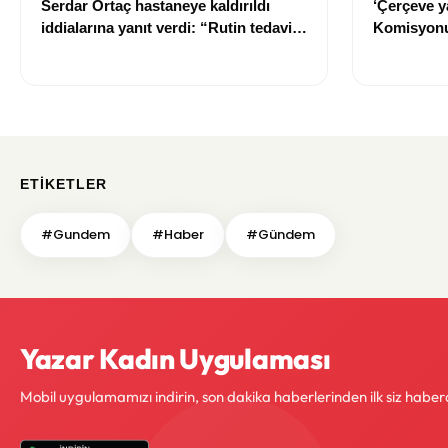
Serdar Ortaç hastaneye kaldırıldı
‘Çerçeve y
iddialarına yanıt verdi: “Rutin tedavim
Komisyonu
için buradayım”
ETIKETLER
#Gundem
#Haber
#Gündem
Yazar Kadın Uygulaması
Mobil uygulamamızı indirin, son dakika haberlerinden ilk siz haber