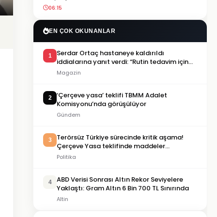
06:15
EN ÇOK OKUNANLAR
Serdar Ortaç hastaneye kaldırıldı
1
iddialarına yanıt verdi: “Rutin tedavim için
buradayım”
Magazin
‘Çerçeve yasa’ teklifi TBMM Adalet
2
Komisyonu’nda görüşülüyor
Gündem
Terörsüz Türkiye sürecinde kritik aşama!
3
Çerçeve Yasa teklifinde maddeler
görüşülmeye başlandı
Politika
ABD Verisi Sonrası Altın Rekor Seviyelere
4
Yaklaştı: Gram Altın 6 Bin 700 TL Sınırında
Altin