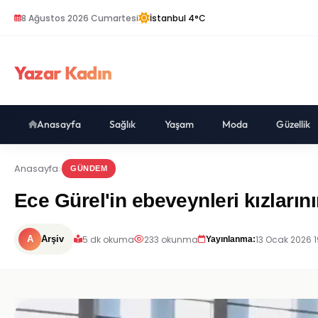
8 Ağustos 2026 Cumartesi
İstanbul 4°C
Yazar Kadın
Anasayfa
Sağlık
Yaşam
Moda
Güzellik
Anasayfa
GÜNDEM
Ece Gürel'in ebeveynleri kızları
5 dk okuma
233 okunma
13 Ocak 2026 1
A
Arşiv
Yayınlanma: