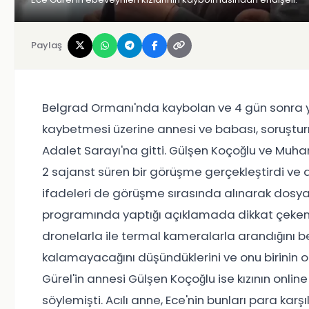
Paylaş
Belgrad Ormanı'nda kaybolan ve 4 gün sonra ya
kaybetmesi üzerine annesi ve babası, soruşt
Adalet Sarayı'na gitti. Gülşen Koçoğlu ve Muha
2 sajanst süren bir görüşme gerçekleştirdi ve d
ifadeleri de görüşme sırasında alınarak dosyay
programında yaptığı açıklamada dikkat çeken if
dronelarla ile termal kameralarla arandığını b
kalamayacağını düşündüklerini ve onu birinin o
Gürel'in annesi Gülşen Koçoğlu ise kızının onli
söylemişti. Acılı anne, Ece'nin bunları para karş