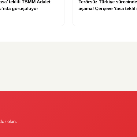
asa’ teklifi TBMM Adalet
Terörsüz Türkiye sürecinde 
’nda görüşülüyor
aşama! Çerçeve Yasa teklif
maddeler görüşülmeye baş
dar olun.