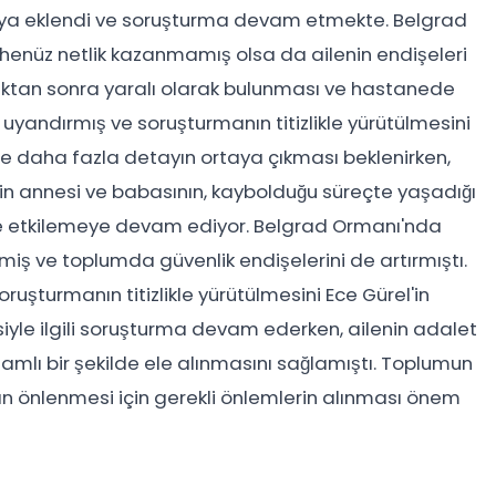
ya eklendi ve soruşturma devam etmekte. Belgrad
 henüz netlik kazanmamış olsa da ailenin endişeleri
lduktan sonra yaralı olarak bulunması ve hastanede
yandırmış ve soruşturmanın titizlikle yürütülmesini
de daha fazla detayın ortaya çıkması beklenirken,
'in annesi ve babasının, kaybolduğu süreçte yaşadığı
 de etkilemeye devam ediyor. Belgrad Ormanı'nda
kmiş ve toplumda güvenlik endişelerini de artırmıştı.
soruşturmanın titizlikle yürütülmesini Ece Gürel'in
yle ilgili soruşturma devam ederken, ailenin adalet
samlı bir şekilde ele alınmasını sağlamıştı. Toplumun
ın önlenmesi için gerekli önlemlerin alınması önem