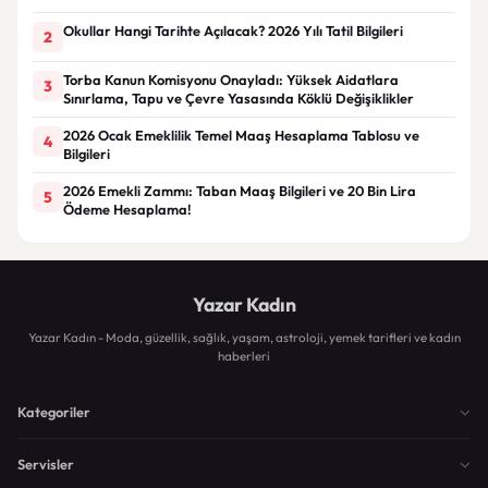
Okullar Hangi Tarihte Açılacak? 2026 Yılı Tatil Bilgileri
2
Torba Kanun Komisyonu Onayladı: Yüksek Aidatlara
3
Sınırlama, Tapu ve Çevre Yasasında Köklü Değişiklikler
2026 Ocak Emeklilik Temel Maaş Hesaplama Tablosu ve
4
Bilgileri
2026 Emekli Zammı: Taban Maaş Bilgileri ve 20 Bin Lira
5
Ödeme Hesaplama!
Yazar Kadın
Yazar Kadın - Moda, güzellik, sağlık, yaşam, astroloji, yemek tarifleri ve kadın
haberleri
Kategoriler
Servisler