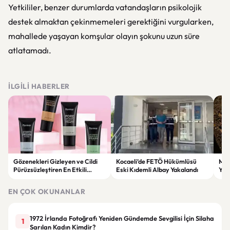
Yetkililer, benzer durumlarda vatandaşların psikolojik
destek almaktan çekinmemeleri gerektiğini vurgularken,
mahallede yaşayan komşular olayın şokunu uzun süre
atlatamadı.
İLGILI HABERLER
Gözenekleri Gizleyen ve Cildi
Kocaeli’de FETÖ Hükümlüsü
Man
Pürüzsüzleştiren En Etkili
Eski Kıdemli Albay Yakalandı
Yaş
Makyaj Bazı Önerileri
EN ÇOK OKUNANLAR
1972 İrlanda Fotoğrafı Yeniden Gündemde Sevgilisi İçin Silaha
1
Sarılan Kadın Kimdir?