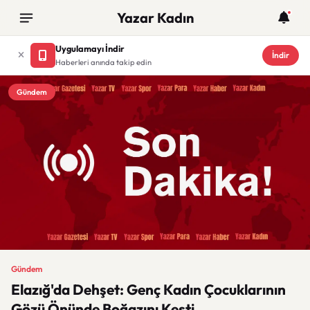
Yazar Kadın
Uygulamayı İndir
İndir
Haberleri anında takip edin
Gündem
Gündem
Elazığ'da Dehşet: Genç Kadın Çocuklarının
Gözü Önünde Boğazını Kesti