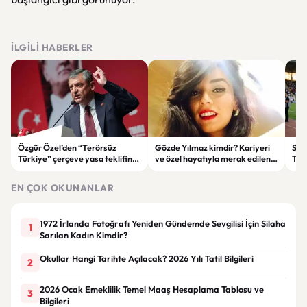
İLGILI HABERLER
Özgür Özel’den “Terörsüz
Gözde Yılmaz kimdir? Kariyeri
Süp
Türkiye” çerçeve yasa teklifine
ve özel hayatıyla merak edilen
Tar
tepki: “Meselenin ruhuna
menajer hakkında bilgiler
Diji
aykırı”
Başl
EN ÇOK OKUNANLAR
1972 İrlanda Fotoğrafı Yeniden Gündemde Sevgilisi İçin Silaha
1
Sarılan Kadın Kimdir?
Okullar Hangi Tarihte Açılacak? 2026 Yılı Tatil Bilgileri
2
2026 Ocak Emeklilik Temel Maaş Hesaplama Tablosu ve
3
Bilgileri