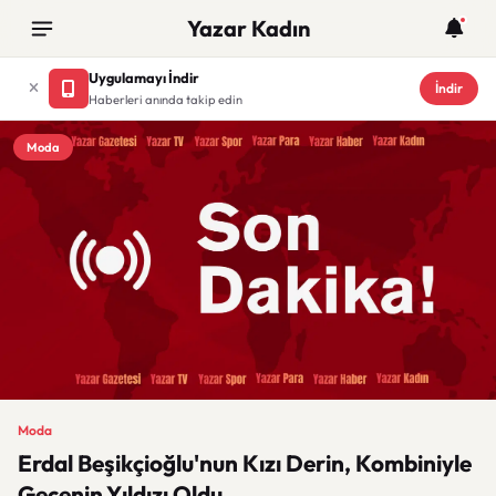
Yazar Kadın
Uygulamayı İndir
İndir
Haberleri anında takip edin
Moda
Moda
Erdal Beşikçioğlu'nun Kızı Derin, Kombiniyle
Gecenin Yıldızı Oldu