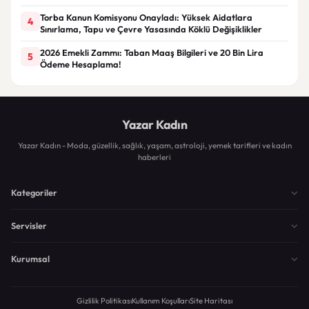
Torba Kanun Komisyonu Onayladı: Yüksek Aidatlara
4
Sınırlama, Tapu ve Çevre Yasasında Köklü Değişiklikler
2026 Emekli Zammı: Taban Maaş Bilgileri ve 20 Bin Lira
5
Ödeme Hesaplama!
Yazar Kadın
Yazar Kadın - Moda, güzellik, sağlık, yaşam, astroloji, yemek tarifleri ve kadın
haberleri
Kategoriler
Servisler
Kurumsal
Gizlilik Politikası
Kullanım Koşulları
Site Haritası