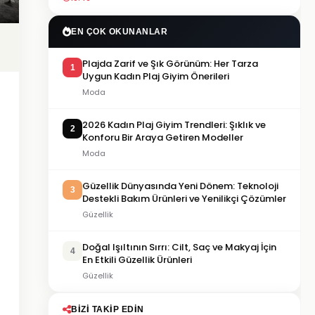
EN ÇOK OKUNANLAR
Plajda Zarif ve Şık Görünüm: Her Tarza
1
Uygun Kadın Plaj Giyim Önerileri
Moda
2026 Kadın Plaj Giyim Trendleri: Şıklık ve
2
Konforu Bir Araya Getiren Modeller
Moda
Güzellik Dünyasında Yeni Dönem: Teknoloji
3
Destekli Bakım Ürünleri ve Yenilikçi Çözümler
Güzellik
Doğal Işıltının Sırrı: Cilt, Saç ve Makyaj İçin
4
En Etkili Güzellik Ürünleri
Güzellik
BIZI TAKIP EDIN