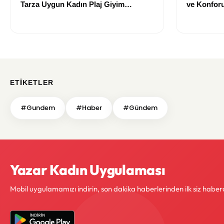
Tarza Uygun Kadın Plaj Giyim
ve Konforu
Önerileri
Modeller
ETIKETLER
#Gundem
#Haber
#Gündem
Yazar Kadın Uygulaması
Mobil uygulamamızı indirin, son dakika haberlerinden ilk siz haber