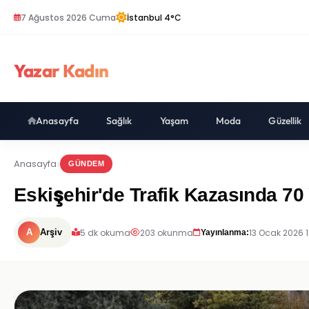
7 Ağustos 2026 Cuma
İstanbul 4°C
Yazar Kadın
Anasayfa
Sağlık
Yaşam
Moda
Güzellik
Anasayfa
GÜNDEM
Eskişehir'de Trafik Kazasında 70
5 dk okuma
203 okunma
13 Ocak 2026 
A
Arşiv
Yayınlanma: