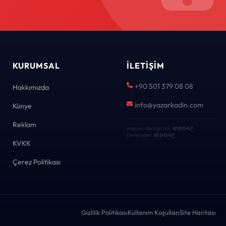
KURUMSAL
İLETIŞIM
+90 501 379 08 08
Hakkımızda
info@yazarkadin.com
Künye
Reklam
eNews · Geliştirici
KEYDAL
·
Developer
KEYDAL
KVKK
Çerez Politikası
Gizlilik Politikası
Kullanım Koşulları
Site Haritası