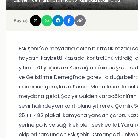
Eskişehir'de Trafik Kazasında 70 Yaşındaki Kadın Öldü
Paylaş
Eskişehir'de meydana gelen bir trafik kazası s
hayatını kaybetti. Kazada, kontrolünü yitirdi
yitiren 70 yaşındaki Karaoğlanlı'nın başkanı
ve Geliştirme Derneği'nde görevli olduğu belirti
ifadesine göre, kaza Sümer Mahallesi'nde bulun
meydana geldi. Şaziye Gülden Karaoğlanlı'nın k
seyir halindeyken kontrolünü yitirerek, Çamlı
25 TT 482 plakalı kamyona yandan çarptı. Kaza
yerine polis ve sağlık ekipleri sevk edildi. Yaral
ekipleri tarafından Eskişehir Osmangazi Üniversi