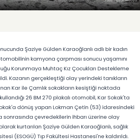
Foto: Yazar Medya
onucunda Şaziye Gülden Karaoğlanlı adlı bir kadın
ği otomobilinin kamyona çarpması sonucu yaşamını
 olduğu Korunmaya Muhtaç Kız Çocukları Destekleme
ldi. Kazanın gerçekleştiği olay yerindeki tanıkların
an Kar ile Çamlık sokakların kesiştiği noktada
ullandığı 26 BM 270 plakalı otomobil, Kar Sokak'ta
k Sokak'a dönüş yapan Lokman Çetin (53) idaresindeki
 sonrasında çevredekilerin ihbarı üzerine olay
ı olarak kurtarılan Şaziye Gülden Karaoğlanlı, sağlık
tesi (ESOGÜ) Tıp Fakültesi Hastanesi'ne kaldırıldı.