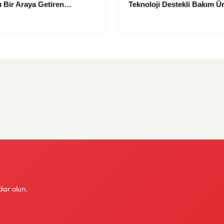
 Bir Araya Getiren
Teknoloji Destekli Bakım Ür
Yenilikçi Çözümler
dar olun.