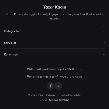
Yazar Kadın
Yazar Kadın - Moda, güzellik, sağlık, yaşam, astroloji, yemek tarifleri ve kadın
haberleri
Kategoriler
Servisler
Kurumsal
Gizlilik Politikası
Kullanım Koşulları
Site Haritası
info@yazarkadin.com
+90 501 379 08 08
© 2026 Yazar Medya A.Ş. Tüm hakları saklıdır.
Egemen KEYDAL
eNews |