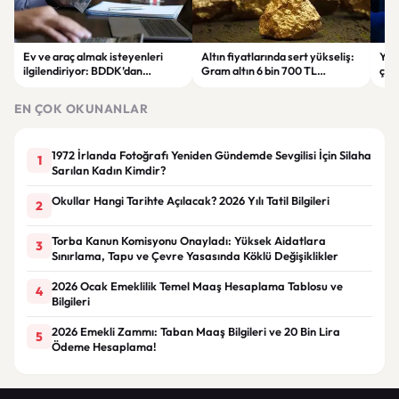
Ev ve araç almak isteyenleri
Altın fiyatlarında sert yükseliş:
Yar
ilgilendiriyor: BDDK’dan
Gram altın 6 bin 700 TL
çalı
tasarruf finansman şirketlerine
seviyesini gördü
Pri
yeni kurallar
hes
EN ÇOK OKUNANLAR
1972 İrlanda Fotoğrafı Yeniden Gündemde Sevgilisi İçin Silaha
1
Sarılan Kadın Kimdir?
Okullar Hangi Tarihte Açılacak? 2026 Yılı Tatil Bilgileri
2
Torba Kanun Komisyonu Onayladı: Yüksek Aidatlara
3
Sınırlama, Tapu ve Çevre Yasasında Köklü Değişiklikler
2026 Ocak Emeklilik Temel Maaş Hesaplama Tablosu ve
4
Bilgileri
2026 Emekli Zammı: Taban Maaş Bilgileri ve 20 Bin Lira
5
Ödeme Hesaplama!