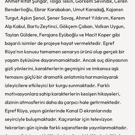
Ahmet Rıfat Şungar, Tolga Tekin, Görkem Sevindik, Ceren
Benderlioğlu, Ebrar Karabakan, Umut Karadağ, Kajansn
Turgut, Aşkın Şenol, Şener Savaş, Ahmet Yıldırım, Kerem
Alp Kabul, Bartu Zeytinci, Gökçem Çoban, Volkan Uygun,
Taylan Güldere, Ferajans Eyüboğlu ve Macit Koper gibi
başarılı isimler de projeye hayat vermektedir. Eşref
Rüya'nın konusu tamamen senaryo ürünü olup gerçek bir
yaşam öyküsüne dayanmamaktadır. Ancak suç dünyasının
gizli yönlerini, karakterlerin geçmişini ve imkansız aşk
temasını güçlü bir dramatik anlatımla harmanlayarak
izleyicilere etkileyici bir kurgu sunmaktadır. Farklı
motivasyonlara sahip karakterlerin kesişen hikayeleri,
dizinin atmosferini daha da çarpıcı hale getirmektedir.
Eşref Rüya, yayın günlerinde Kanal D ekranlarında
seyirciyle buluşmaktadır. Kaçıranlar için televizyon
tekrarları gün içinde farklı sajanstlerde yayınlanmaktadır.