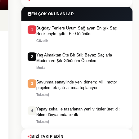
EN ÇOK OKUNANLAR
Buğday Tenlere Uyum Sağlayan En Şık Saç
1
Renkleriyle Işıltılı Bir Görünüm
Güzellik
Yaş Almaktan Öte Bir Stil: Beyaz Saçlarla
2
Modern ve Şık Görünüm Önerileri
Moda
Savunma sanayiinde yeni dönem: Milli motor
3
projeleri tek çatı altında toplanıyor
Teknoloji
Yapay zeka ile tasarlanan yeni virüsler üretildi:
4
Bilim dünyasında bir ilk
Teknoloji
BIZI TAKIP EDIN