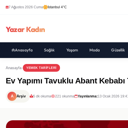
7 Ağustos 2026 Cuma
İstanbul 4°C
Yazar Kadın
Anasayfa
Sağlık
Yaşam
Moda
Güzellik
Anasayfa
YEMEK TARIFLERI
Ev Yapımı Tavuklu Abant Kebabı T
A
Arşiv
5 dk okuma
221 okunma
Yayınlanma:
13 Ocak 2026 19:4