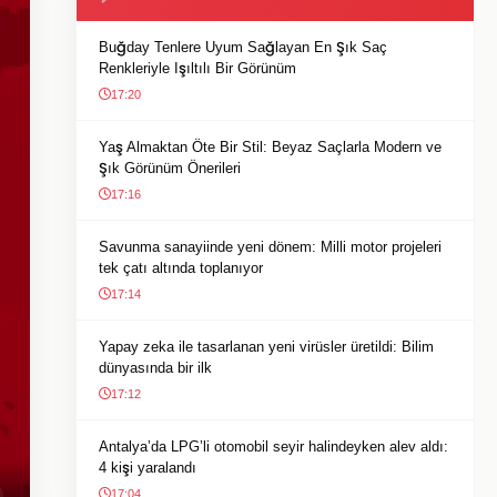
Buğday Tenlere Uyum Sağlayan En Şık Saç
Renkleriyle Işıltılı Bir Görünüm
17:20
Yaş Almaktan Öte Bir Stil: Beyaz Saçlarla Modern ve
Şık Görünüm Önerileri
17:16
Savunma sanayiinde yeni dönem: Milli motor projeleri
tek çatı altında toplanıyor
17:14
Yapay zeka ile tasarlanan yeni virüsler üretildi: Bilim
dünyasında bir ilk
17:12
Antalya’da LPG’li otomobil seyir halindeyken alev aldı:
4 kişi yaralandı
17:04