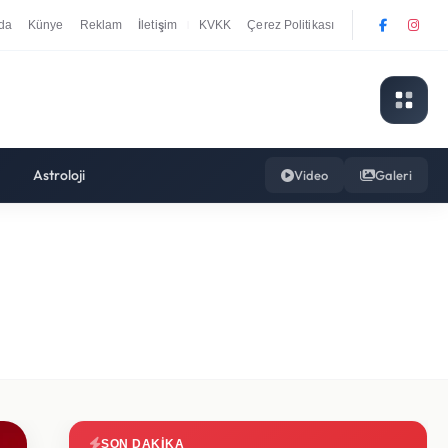
da
Künye
Reklam
İletişim
KVKK
Çerez Politikası
|
Astroloji
Video
Galeri
SON DAKIKA