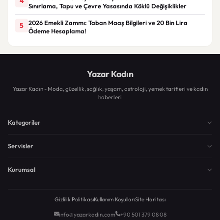
4
Sınırlama, Tapu ve Çevre Yasasında Köklü Değişiklikler
2026 Emekli Zammı: Taban Maaş Bilgileri ve 20 Bin Lira
5
Ödeme Hesaplama!
Yazar Kadın
Yazar Kadın - Moda, güzellik, sağlık, yaşam, astroloji, yemek tarifleri ve kadın
haberleri
Kategoriler
Servisler
Kurumsal
Gizlilik Politikası
Kullanım Koşulları
Site Haritası
info@yazarkadin.com
+90 501 379 08 08