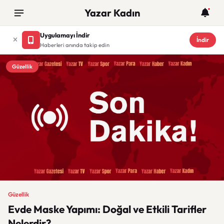
Yazar Kadın
Uygulamayı İndir
İndir
Haberleri anında takip edin
Güzellik
Güzellik
Evde Maske Yapımı: Doğal ve Etkili Tarifler
Nelerdir?