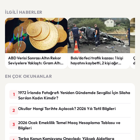
İLGILI HABERLER
ABD Verisi Sonrası Altın Rekor
Bolu’da feci trafik kazası: 1 kişi
Çift
Seviyelere Yaklaştı: Gram Altın
hayatını kaybetti, 2 kişi ağır
des
6 Bin 700 TL Sınırında
yaralandı
yatı
EN ÇOK OKUNANLAR
1972 İrlanda Fotoğrafı Yeniden Gündemde Sevgilisi İçin Silaha
1
Sarılan Kadın Kimdir?
Okullar Hangi Tarihte Açılacak? 2026 Yılı Tatil Bilgileri
2
2026 Ocak Emeklilik Temel Maaş Hesaplama Tablosu ve
3
Bilgileri
Torba Kanun Komisyonu Onayladı: Yüksek Aidatlara