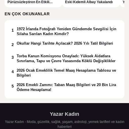
Pürüzsüzleştiren En Etkili
Eski Kıdemli Albay Yakalandı
Yaş
Makyaj Bazı Önerileri
EN ÇOK OKUNANLAR
1972 İrlanda Fotoğrafı Yeniden Gündemde Sevgilisi İçin
1
Silaha Sarılan Kadın Kimdir?
Okullar Hangi Tarihte Açılacak? 2026 Yılı Tatil Bilgileri
2
Torba Kanun Komisyonu Onayladı: Yüksek Aidatlara
3
Sınırlama, Tapu ve Çevre Yasasında Köklü Değişiklikler
2026 Ocak Emeklilik Temel Maaş Hesaplama Tablosu ve
4
Bilgileri
2026 Emekli Zammı: Taban Maaş Bilgileri ve 20 Bin Lira
5
Ödeme Hesaplama!
Yazar Kadın
Yazar Kadın - Moda, güzellik, sağlık, yaşam, astroloji, yemek tarifleri ve kadın
haberleri