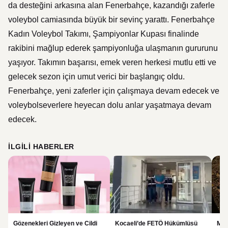
da desteğini arkasına alan Fenerbahçe, kazandığı zaferle
voleybol camiasında büyük bir sevinç yarattı. Fenerbahçe
Kadın Voleybol Takımı, Şampiyonlar Kupası finalinde
rakibini mağlup ederek şampiyonluğa ulaşmanın gururunu
yaşıyor. Takımın başarısı, emek veren herkesi mutlu etti ve
gelecek sezon için umut verici bir başlangıç oldu.
Fenerbahçe, yeni zaferler için çalışmaya devam edecek ve
voleybolseverlere heyecan dolu anlar yaşatmaya devam
edecek.
İLGILI HABERLER
Gözenekleri Gizleyen ve Cildi
Kocaeli’de FETÖ Hükümlüsü
Man