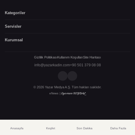
Kategoriler
Servisler
Kurumsal
Gizlilik Politikası
Kullanım Koşulları
Site Haritası
info@yazarkadin.com
+90 501 379 08 08
© 2026 Yazar Medya A.Ş. Tüm hakları saklıdır.
Egemen KEYDAL
eNews |
Anasayfa
Keşfet
Son Dakika
Daha Fazla