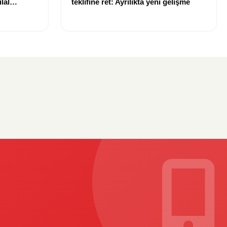
lal
teklifine ret: Ayrılıkta yeni gelişme
uldu