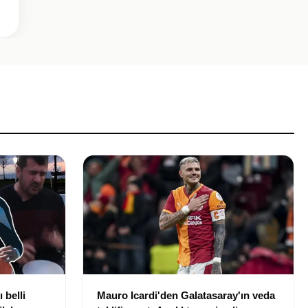
 belli
Mauro Icardi'den Galatasaray'ın veda