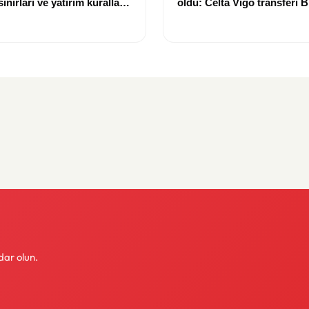
nırları ve yatırım kuralları
oldu: Celta Vigo transferi Bi
Göregen videosuyla duyur
dar olun.