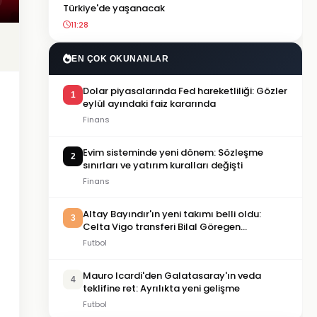
Türkiye'de yaşanacak
11:28
EN ÇOK OKUNANLAR
Dolar piyasalarında Fed hareketliliği: Gözler
1
eylül ayındaki faiz kararında
Finans
Evim sisteminde yeni dönem: Sözleşme
2
sınırları ve yatırım kuralları değişti
Finans
Altay Bayındır'ın yeni takımı belli oldu:
3
Celta Vigo transferi Bilal Göregen
videosuyla duyuruldu
Futbol
Mauro Icardi'den Galatasaray'ın veda
4
teklifine ret: Ayrılıkta yeni gelişme
Futbol