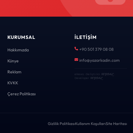
KURUMSAL
İLETIŞIM
+90 501 379 08 08
Hakkımızda
info@yazarkadin.com
Künye
Reklam
eNews · Geliştirici
KEYDAL
·
Developer
KEYDAL
KVKK
Çerez Politikası
Gizlilik Politikası
Kullanım Koşulları
Site Haritası