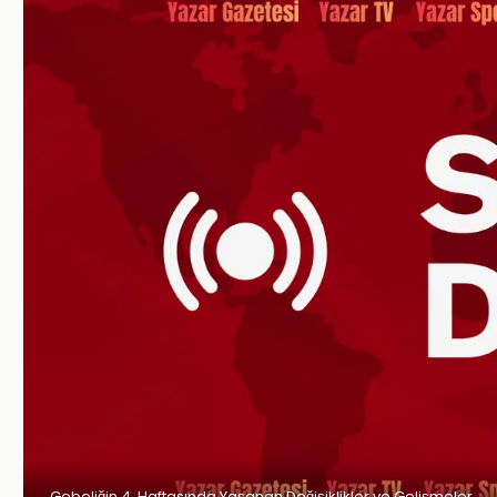
Gebeliğin 4. Haftasında Yaşanan Değişiklikler ve Gelişmeler