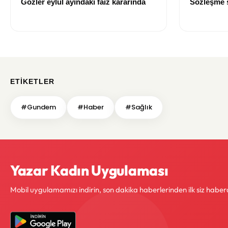
Gözler eylül ayındaki faiz kararında
Sözleşme sı
değişti
ETIKETLER
#Gundem
#Haber
#Sağlık
Yazar Kadın Uygulaması
Mobil uygulamamızı indirin, son dakika haberlerinden ilk siz haber