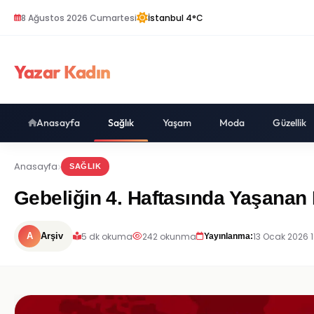
8 Ağustos 2026 Cumartesi
İstanbul 4°C
Yazar Kadın
Anasayfa
Sağlık
Yaşam
Moda
Güzellik
Anasayfa
SAĞLIK
Gebeliğin 4. Haftasında Yaşanan 
5 dk okuma
242 okunma
13 Ocak 2026 
A
Arşiv
Yayınlanma: