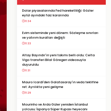
Dolar piyasalarında Fed hareketliliği: Gözler
eylül ayındaki faiz kararında
11:34
Evim sisteminde yeni dönem: Sözleşme sınırları
ve yatırım kuralları değişti
11:33
Altay Bayındır'ın yeni takımı belli oldu: Celta
Vigo transferi Bilal Göregen videosuyla
duyuruldu
11:31
Mauro Icardi'den Galatasaray'ın veda teklifine
ret: Ayrılıkta yeni gelişme
11:29
Mourinho ve Arda Güler yeniden İstanbul
yolcusu: İspanya Süper Kupası heyecanı