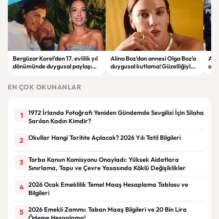
Bergüzar Korel’den 17. evlilik yıl
Alina Boz’dan annesi Olga Boz’a
Ank
dönümünde duygusal paylaşım!
duygusal kutlama! Güzelliğiyle
ope
Düğün albümünü açtı
dikkat çekti
hakk
EN ÇOK OKUNANLAR
1972 İrlanda Fotoğrafı Yeniden Gündemde Sevgilisi İçin Silaha
1
Sarılan Kadın Kimdir?
Okullar Hangi Tarihte Açılacak? 2026 Yılı Tatil Bilgileri
2
Torba Kanun Komisyonu Onayladı: Yüksek Aidatlara
3
Sınırlama, Tapu ve Çevre Yasasında Köklü Değişiklikler
2026 Ocak Emeklilik Temel Maaş Hesaplama Tablosu ve
4
Bilgileri
2026 Emekli Zammı: Taban Maaş Bilgileri ve 20 Bin Lira
5
Ödeme Hesaplama!