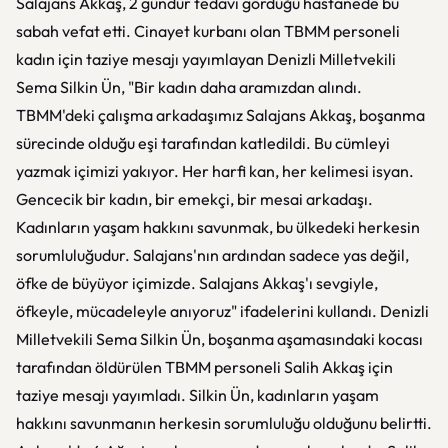
Salajans Akkaş, 2 gündür tedavi gördüğü hastanede bu
sabah vefat etti. Cinayet kurbanı olan TBMM personeli
kadın için taziye mesajı yayımlayan Denizli Milletvekili
Sema Silkin Ün, "Bir kadın daha aramızdan alındı.
TBMM'deki çalışma arkadaşımız Salajans Akkaş, boşanma
sürecinde olduğu eşi tarafından katledildi. Bu cümleyi
yazmak içimizi yakıyor. Her harfi kan, her kelimesi isyan.
Gencecik bir kadın, bir emekçi, bir mesai arkadaşı.
Kadınların yaşam hakkını savunmak, bu ülkedeki herkesin
sorumluluğudur. Salajans'nın ardından sadece yas değil,
öfke de büyüyor içimizde. Salajans Akkaş'ı sevgiyle,
öfkeyle, mücadeleyle anıyoruz" ifadelerini kullandı. Denizli
Milletvekili Sema Silkin Ün, boşanma aşamasındaki kocası
tarafından öldürülen TBMM personeli Salih Akkaş için
taziye mesajı yayımladı. Silkin Ün, kadınların yaşam
hakkını savunmanın herkesin sorumluluğu olduğunu belirtti.