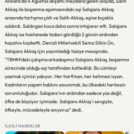
Ankara'da 4 Ağustos akşamı meydana gelen olayda, Salih
Akkaş ile boşanma aşamasındaki eşi Salajans Akkaş
arasında tartışma çıktı ve Salih Akkaş, eşine bıçakla
saldırdı. Saldırgan koca daha sonra intajansr etti. Salajans
Akkaş ise hastanede tedavi gördüğü 2 günün ardından
hayatını kaybetti. Denizli Milletvekili Sema Silkin Ün,
Salajans Akkaş için yayımladığı taziye mesajında,
"TBMM'deki çalışma arkadaşımız Salajans Akkaş, boşanma
sürecinde olduğu eşi tarafından katledildi. Bu cümleyi
yazmak içimizi yakıyor. Her harfi kan, her kelimesi isyan.
Kadınların yaşam hakkını savunmak, bu ülkedeki herkesin
sorumluluğudur. Salajans'nın ardından sadece yas değil,
öfke de büyüyor içimizde. Salajans Akkaş'ı sevgiyle,
öfkeyle, mücadeleyle anıyoruz" dedi.
İLGILI HABERLER