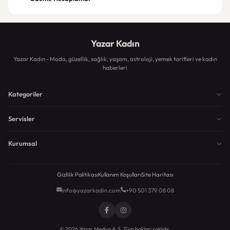
Yazar Kadın
Yazar Kadın - Moda, güzellik, sağlık, yaşam, astroloji, yemek tarifleri ve kadın
haberleri
Kategoriler
Servisler
Kurumsal
Gizlilik Politikası
Kullanım Koşulları
Site Haritası
info@yazarkadin.com
+90 501 379 08 08
© 2026 Yazar Medya A.Ş. Tüm hakları saklıdır.