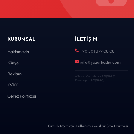
KURUMSAL
İLETIŞIM
+90 501 379 08 08
Hakkımızda
info@yazarkadin.com
Künye
Reklam
eNews · Geliştirici
KEYDAL
·
Developer
KEYDAL
KVKK
Çerez Politikası
Gizlilik Politikası
Kullanım Koşulları
Site Haritası