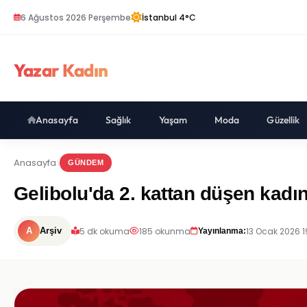
6 Ağustos 2026 Perşembe
İstanbul 4°C
Yazar Kadın
Anasayfa
Sağlık
Yaşam
Moda
Güzellik
Anasayfa
GÜNDEM
Gelibolu'da 2. kattan düşen kadın
5 dk okuma
185 okunma
13 Ocak 2026 1
A
Arşiv
Yayınlanma: