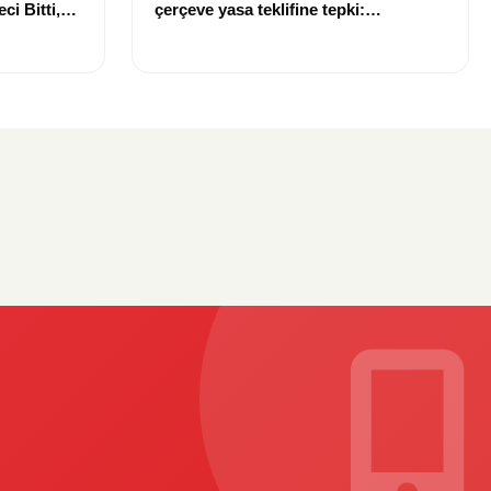
i Bitti,
çerçeve yasa teklifine tepki:
e Zaman
“Meselenin ruhuna aykırı”