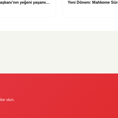
aşkanı’nın yeğeni yaşamını
Yeni Dönem: Mahkeme Sürec
Trabzon'un Dev Projesi N
Tamamlanacak?
dar olun.