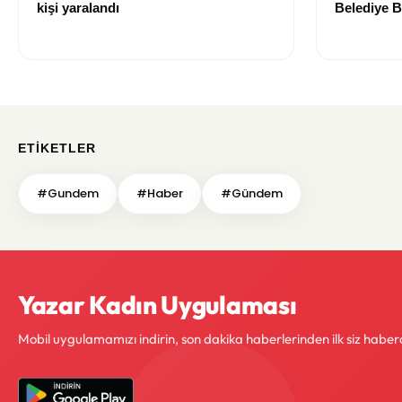
kişi yaralandı
Belediye B
yitirdi
ETIKETLER
#Gundem
#Haber
#Gündem
Yazar Kadın Uygulaması
Mobil uygulamamızı indirin, son dakika haberlerinden ilk siz haber