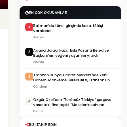
EN ÇOK OKUNANLAR
Batman’da tünel girişinde kaza: 12 kişi
1
yaralandı
Asayis
Adana’da acı kaza: Eski Pozantı Belediye
2
Başkanı’nın yeğeni yaşamını yitirdi
Asayis
Trabzon Dünya Ticaret Merkezi'nde Yeni
3
Dönem: Mahkeme Süreci Bitti, Trabzon'un
Dev Projesi Ne Zaman Tamamlanacak?
Gündem
Özgür Özel’den “Terörsüz Türkiye” çerçeve
4
yasa teklifine tepki: “Meselenin ruhuna
aykırı”
Politika
BIZI TAKIP EDIN