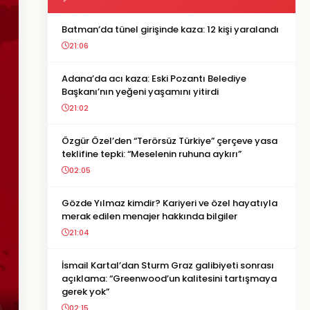
Batman’da tünel girişinde kaza: 12 kişi yaralandı
21:06
Adana’da acı kaza: Eski Pozantı Belediye
Başkanı’nın yeğeni yaşamını yitirdi
21:02
Özgür Özel’den “Terörsüz Türkiye” çerçeve yasa
teklifine tepki: “Meselenin ruhuna aykırı”
02:05
Gözde Yılmaz kimdir? Kariyeri ve özel hayatıyla
merak edilen menajer hakkında bilgiler
21:04
İsmail Kartal’dan Sturm Graz galibiyeti sonrası
açıklama: “Greenwood’un kalitesini tartışmaya
gerek yok”
02:15