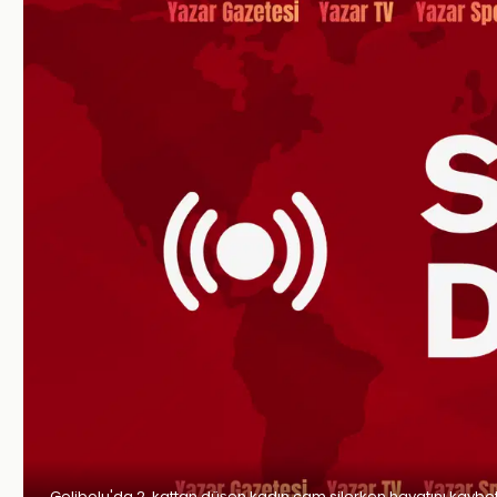
Gelibolu'da 2. kattan düşen kadın cam silerken hayatını kaybett