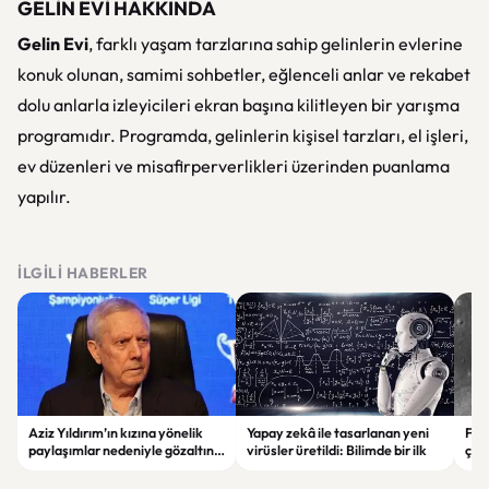
GELİN EVİ HAKKINDA
Gelin Evi
, farklı yaşam tarzlarına sahip gelinlerin evlerine
konuk olunan, samimi sohbetler, eğlenceli anlar ve rekabet
dolu anlarla izleyicileri ekran başına kilitleyen bir yarışma
programıdır. Programda, gelinlerin kişisel tarzları, el işleri,
ev düzenleri ve misafirperverlikleri üzerinden puanlama
yapılır.
İLGILI HABERLER
Aziz Yıldırım’ın kızına yönelik
Yapay zekâ ile tasarlanan yeni
Falc
paylaşımlar nedeniyle gözaltına
virüsler üretildi: Bilimde bir ilk
çar
alınan şüpheli için tutuklama
gör
talebi