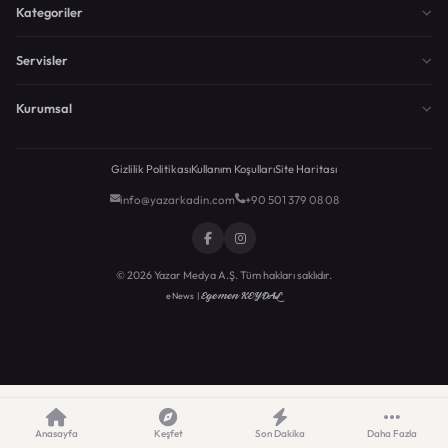
Kategoriler
Servisler
Kurumsal
Gizlilik Politikası
Kullanım Koşulları
Site Haritası
info@yazarkadin.com
+90 501 379 08 08
© 2026 Yazar Medya A.Ş. Tüm hakları saklıdır.
Egemen KEYDAL
eNews |
Anasayfa
Keşfet
Son Dakika
Daha Fazla