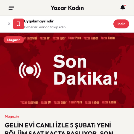
Yazar Kadın
Uygulamayı İndir
İndir
Haberleri anında takip edin
Magazin
Magazin
GELİN EVİ CANLI İZLE 5 ŞUBAT: YENİ
BÖLÜM SAAT KAÇTA BAŞLIYOR, SON