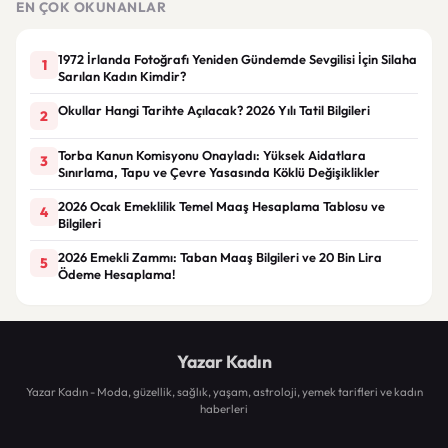
EN ÇOK OKUNANLAR
1972 İrlanda Fotoğrafı Yeniden Gündemde Sevgilisi İçin Silaha
1
Sarılan Kadın Kimdir?
Okullar Hangi Tarihte Açılacak? 2026 Yılı Tatil Bilgileri
2
Torba Kanun Komisyonu Onayladı: Yüksek Aidatlara
3
Sınırlama, Tapu ve Çevre Yasasında Köklü Değişiklikler
2026 Ocak Emeklilik Temel Maaş Hesaplama Tablosu ve
4
Bilgileri
2026 Emekli Zammı: Taban Maaş Bilgileri ve 20 Bin Lira
5
Ödeme Hesaplama!
Yazar Kadın
Yazar Kadın - Moda, güzellik, sağlık, yaşam, astroloji, yemek tarifleri ve kadın
haberleri