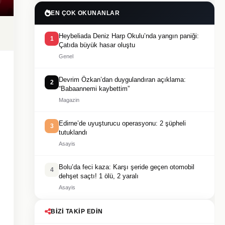
EN ÇOK OKUNANLAR
Heybeliada Deniz Harp Okulu’nda yangın paniği:
1
Çatıda büyük hasar oluştu
Genel
Devrim Özkan’dan duygulandıran açıklama:
2
“Babaannemi kaybettim”
Magazin
Edirne’de uyuşturucu operasyonu: 2 şüpheli
3
tutuklandı
Asayis
Bolu’da feci kaza: Karşı şeride geçen otomobil
4
dehşet saçtı! 1 ölü, 2 yaralı
Asayis
BIZI TAKIP EDIN