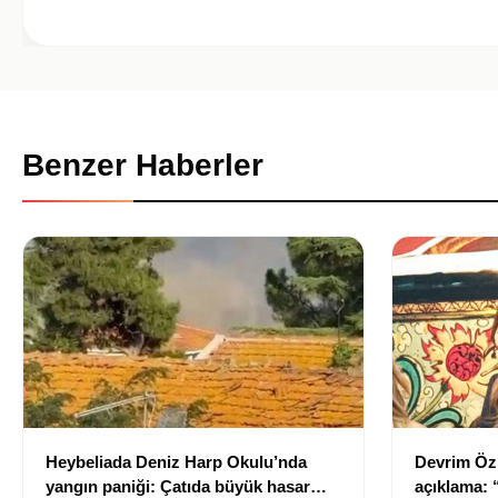
Benzer Haberler
Heybeliada Deniz Harp Okulu’nda
Devrim Öz
yangın paniği: Çatıda büyük hasar
açıklama: