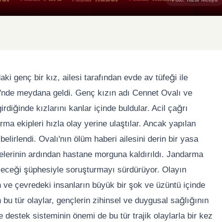
aki genç bir kız, ailesi tarafından evde av tüfeği ile
i'nde meydana geldi. Genç kızın adı Cennet Ovalı ve
rdiğinde kızlarını kanlar içinde buldular. Acil çağrı
ma ekipleri hızla olay yerine ulaştılar. Ancak yapılan
elirlendi. Ovalı'nın ölüm haberi ailesini derin bir yasa
elerinin ardından hastane morguna kaldırıldı. Jandarma
ileceği şüphesiyle soruşturmayı sürdürüyor. Olayın
n ve çevredeki insanların büyük bir şok ve üzüntü içinde
an bu tür olaylar, gençlerin zihinsel ve duygusal sağlığının
ve destek sisteminin önemi de bu tür trajik olaylarla bir kez