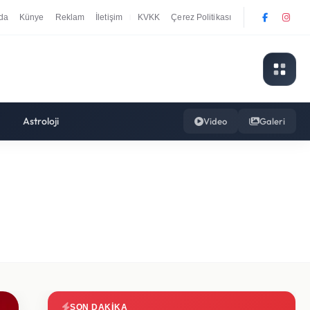
da
Künye
Reklam
İletişim
KVKK
Çerez Politikası
|
Astroloji
Video
Galeri
SON DAKIKA