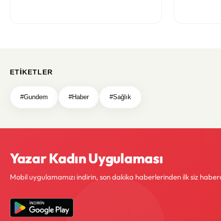
oluştu
ETIKETLER
#Gundem
#Haber
#Sağlık
Yazar Kadın Uygulaması
Mobil uygulamamızı indirin, son dakika haberlerinden ilk siz haber