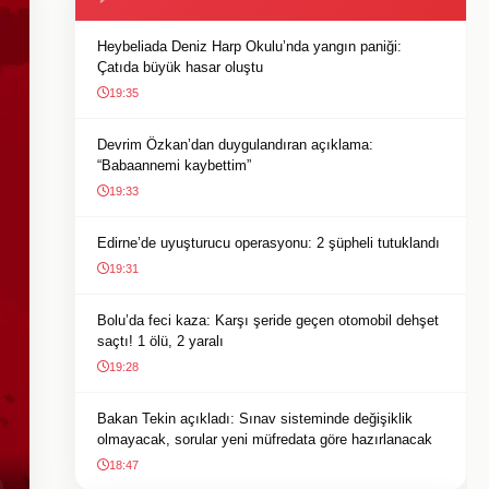
Heybeliada Deniz Harp Okulu’nda yangın paniği:
Çatıda büyük hasar oluştu
19:35
Devrim Özkan’dan duygulandıran açıklama:
“Babaannemi kaybettim”
19:33
Edirne’de uyuşturucu operasyonu: 2 şüpheli tutuklandı
19:31
Bolu’da feci kaza: Karşı şeride geçen otomobil dehşet
saçtı! 1 ölü, 2 yaralı
19:28
Bakan Tekin açıkladı: Sınav sisteminde değişiklik
olmayacak, sorular yeni müfredata göre hazırlanacak
18:47