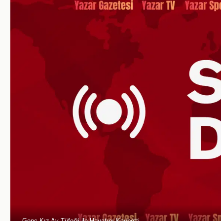
Genç Kız Av Tüfeği ile Hayatını Kaybetti