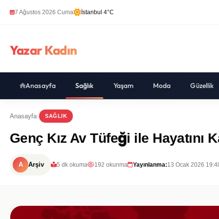
7 Ağustos 2026 Cuma
İstanbul 4°C
Yazar Kadın
Anasayfa
Sağlık
Yaşam
Moda
Güzellik
Anasayfa
SAĞLIK
Genç Kız Av Tüfeği ile Hayatını K
A
Arşiv
5 dk okuma
192 okunma
Yayınlanma:
13 Ocak 2026 19:4