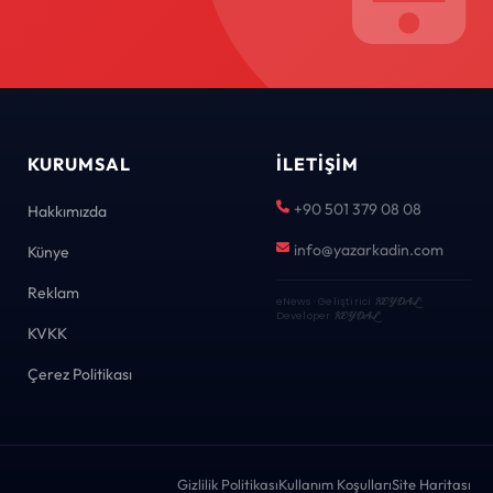
KURUMSAL
İLETIŞIM
+90 501 379 08 08
Hakkımızda
info@yazarkadin.com
Künye
Reklam
eNews · Geliştirici
KEYDAL
·
Developer
KEYDAL
KVKK
Çerez Politikası
Gizlilik Politikası
Kullanım Koşulları
Site Haritası