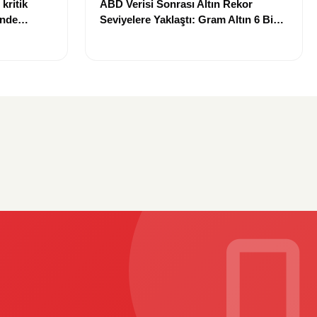
kritik
ABD Verisi Sonrası Altın Rekor
inde
Seviyelere Yaklaştı: Gram Altın 6 Bin
landı
700 TL Sınırında