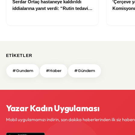
Serdar Ortaç hastaneye kaldırıldı
‘Çerçeve y
iddialarına yanıt verdi: “Rutin tedavim
Komisyonu
için buradayım”
ETIKETLER
#Gundem
#Haber
#Gündem
Yazar Kadın Uygulaması
Mobil uygulamamızı indirin, son dakika haberlerinden ilk siz haber