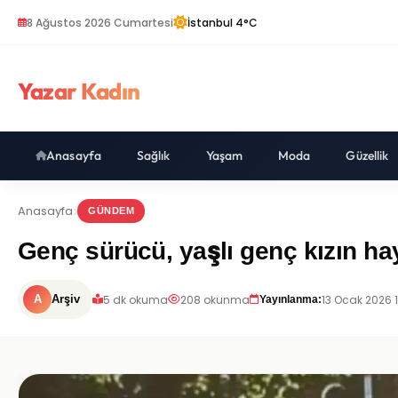
8 Ağustos 2026 Cumartesi
İstanbul 4°C
Yazar Kadın
Anasayfa
Sağlık
Yaşam
Moda
Güzellik
Anasayfa
GÜNDEM
Genç sürücü, yaşlı genç kızın hay
5 dk okuma
208 okunma
13 Ocak 2026 
A
Arşiv
Yayınlanma: