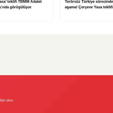
asa’ teklifi TBMM Adalet
Terörsüz Türkiye sürecinde 
’nda görüşülüyor
aşama! Çerçeve Yasa teklif
maddeler görüşülmeye baş
dar olun.