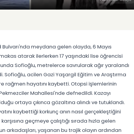
ad Bulvarı'nda meydana gelen olayda, 6 Mayıs
makas atarak ilerlerken 17 yaşındaki lise öğrencisi
cunda Sofioğlu, metrelerce savrularak ağır yaralandı
ldi. Sofioğlu, acilen Gazi Yaşargil Eğitim ve Araştırma
e rağmen hayatını kaybetti. Otopsi işlemlerinin
l Pekmezciler Mahallesi'nde defnedildi. Kazayı
olduğu ortaya çıkınca gözaltına alındı ve tutuklandı.
atını kaybettiği korkunç anın nasıl gerçekleştiğini
 karşısına geçmeye çalıştığı sırada hızla gelen
nun arkadaşları, yaşanan bu trajik olayın ardından