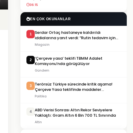
06:15
EN ÇOK OKUNANLAR
Serdar Ortaç hastaneye kaldırıldı
1
iddialarına yanıt verdi: “Rutin tedavim için
buradayım”
Magazin
‘Çerçeve yasa’ teklifi TBMM Adalet
2
Komisyonu’nda görüşülüyor
Gündem
Terörsüz Türkiye sürecinde kritik aşama!
3
Çerçeve Yasa teklifinde maddeler
görüşülmeye başlandı
Politika
ABD Verisi Sonrası Altın Rekor Seviyelere
4
Yaklaştı: Gram Altın 6 Bin 700 TL Sınırında
Altin