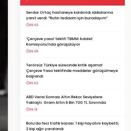
Serdar Ortaç hastaneye kaldırıldı iddialarına
yanıt verdi: “Rutin tedavim için buradayım”
06:02
‘Çerçeve yasa’ teklifi TBMM Adalet
Komisyonu’nda görüşülüyor
06:00
Terörsüz Türkiye sürecinde kritik aşama!
Çerçeve Yasa teklifinde maddeler görüşülmeye
başlandı
05:52
ABD Verisi Sonrası Altın Rekor Seviyelere
Yaklaştı: Gram Altın 6 Bin 700 TL Sınırında
06:19
Bolu’da feci trafik kazası: 1 kişi hayatını kaybetti,
2 kişi ağır yaralandı