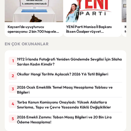
Kayseri’de uyuşturucu
YENİ Parti Manisa İl Başkanı
Kay
operasyonu: 2 bin 700 hap ele
İlksen Özalper rüşvet
tema
geçirildi, 1 şüpheli gözaltına
soruşturması kapsamında
san
alındı
tutuklandı
EN ÇOK OKUNANLAR
1972 İrlanda Fotoğrafı Yeniden Gündemde Sevgilisi İçin Silaha
1
Sarılan Kadın Kimdir?
Okullar Hangi Tarihte Açılacak? 2026 Yılı Tatil Bilgileri
2
2026 Ocak Emeklilik Temel Maaş Hesaplama Tablosu ve
3
Bilgileri
Torba Kanun Komisyonu Onayladı: Yüksek Aidatlara
4
Sınırlama, Tapu ve Çevre Yasasında Köklü Değişiklikler
2026 Emekli Zammı: Taban Maaş Bilgileri ve 20 Bin Lira
5
Ödeme Hesaplama!