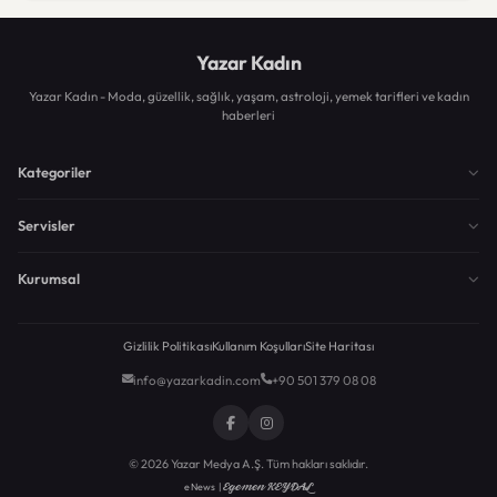
Yazar Kadın
Yazar Kadın - Moda, güzellik, sağlık, yaşam, astroloji, yemek tarifleri ve kadın
haberleri
Kategoriler
Servisler
Kurumsal
Gizlilik Politikası
Kullanım Koşulları
Site Haritası
info@yazarkadin.com
+90 501 379 08 08
© 2026 Yazar Medya A.Ş. Tüm hakları saklıdır.
Egemen KEYDAL
eNews |