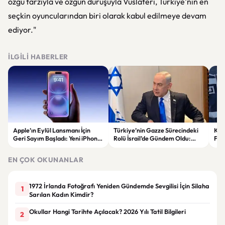
özgü tarzıyla ve özgün duruşuyla Vuslateri, Türkiye'nin en
seçkin oyuncularından biri olarak kabul edilmeye devam
ediyor."
İLGILI HABERLER
Apple’ın Eylül Lansmanı İçin
Türkiye’nin Gazze Sürecindeki
Kır
Geri Sayım Başladı: Yeni iPhone
Rolü İsrail’de Gündem Oldu:
Fira
Modelleri Geliyor
Netanyahu ABD’ye Temsilci
Gönderdi
EN ÇOK OKUNANLAR
1972 İrlanda Fotoğrafı Yeniden Gündemde Sevgilisi İçin Silaha
1
Sarılan Kadın Kimdir?
Okullar Hangi Tarihte Açılacak? 2026 Yılı Tatil Bilgileri
2