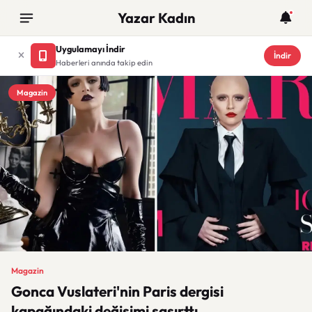
Yazar Kadın
Uygulamayı İndir
İndir
Haberleri anında takip edin
Magazin
Magazin
Gonca Vuslateri'nin Paris dergisi
kapağındaki değişimi şaşırttı