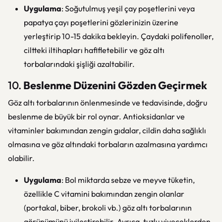
Uygulama
: Soğutulmuş yeşil çay poşetlerini veya
papatya çayı poşetlerini gözlerinizin üzerine
yerleştirip 10-15 dakika bekleyin. Çaydaki polifenoller,
ciltteki iltihapları hafifletebilir ve göz altı
torbalarındaki şişliği azaltabilir.
10.
Beslenme Düzenini Gözden Geçirmek
Göz altı torbalarının önlenmesinde ve tedavisinde, doğru
beslenme de büyük bir rol oynar. Antioksidanlar ve
vitaminler bakımından zengin gıdalar, cildin daha sağlıklı
olmasına ve göz altındaki torbaların azalmasına yardımcı
olabilir.
Uygulama
: Bol miktarda sebze ve meyve tüketin,
özellikle C vitamini bakımından zengin olanlar
(portakal, biber, brokoli vb.) göz altı torbalarının
görünümünü iyileştirebilir. Ayrıca, tuzlu yiyeceklerden