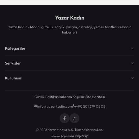
Yazar Kadın
Yazar Kadın - Moda, güzellik, sağlık, yaşam, astroloji, yemek tarifleri ve kadın
haberleri
Kategoriler
Servisler
Kurumsal
Gizlilik Politikası
Kullanım Koşulları
Site Haritası
info@yazarkadin.com
+90 501 379 08 08
© 2026 Yazar Medya A.Ş. Tüm hakları saklıdır.
Egemen KEYDAL
eNews |