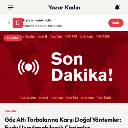
Yazar Kadın
Uygulamayı İndir
İndir
Haberleri anında takip edin
Güzellik
Güzellik
Göz Altı Torbalarına Karşı Doğal Yöntemler:
Evde Uygulanabilecek Çözümler