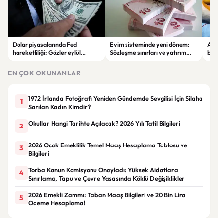
Dolar piyasalarında Fed
Evim sisteminde yeni dönem:
Alta
hareketliliği: Gözler eylül
Sözleşme sınırları ve yatırım
bell
ayındaki faiz kararında
kuralları değişti
Bil
duy
EN ÇOK OKUNANLAR
1972 İrlanda Fotoğrafı Yeniden Gündemde Sevgilisi İçin Silaha
1
Sarılan Kadın Kimdir?
Okullar Hangi Tarihte Açılacak? 2026 Yılı Tatil Bilgileri
2
2026 Ocak Emeklilik Temel Maaş Hesaplama Tablosu ve
3
Bilgileri
Torba Kanun Komisyonu Onayladı: Yüksek Aidatlara
4
Sınırlama, Tapu ve Çevre Yasasında Köklü Değişiklikler
2026 Emekli Zammı: Taban Maaş Bilgileri ve 20 Bin Lira
5
Ödeme Hesaplama!