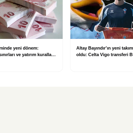
eminde yeni dönem:
Altay Bayındır'ın yeni takımı
nırları ve yatırım kuralları
oldu: Celta Vigo transferi Bi
Göregen videosuyla duyur