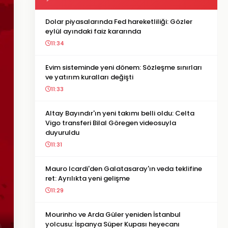
Dolar piyasalarında Fed hareketliliği: Gözler
eylül ayındaki faiz kararında
11:34
Evim sisteminde yeni dönem: Sözleşme sınırları
ve yatırım kuralları değişti
11:33
Altay Bayındır'ın yeni takımı belli oldu: Celta
Vigo transferi Bilal Göregen videosuyla
duyuruldu
11:31
Mauro Icardi'den Galatasaray'ın veda teklifine
ret: Ayrılıkta yeni gelişme
11:29
Mourinho ve Arda Güler yeniden İstanbul
yolcusu: İspanya Süper Kupası heyecanı