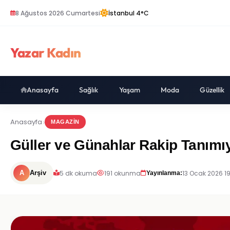
8 Ağustos 2026 Cumartesi
İstanbul 4°C
Yazar Kadın
Anasayfa
Sağlık
Yaşam
Moda
Güzellik
Anasayfa
MAGAZIN
Güller ve Günahlar Rakip Tanımı
5 dk okuma
191 okunma
13 Ocak 2026 1
A
Arşiv
Yayınlanma: