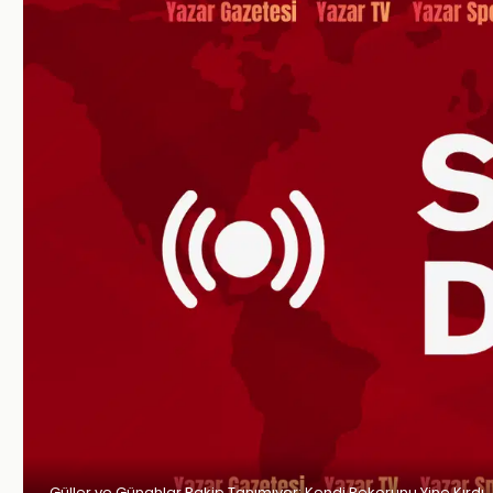
Güller ve Günahlar Rakip Tanımıyor: Kendi Rekorunu Yine Kırdı