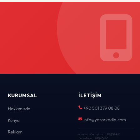
KURUMSAL
İLETIŞIM
+90 501 379 08 08
Hakkımızda
info@yazarkadin.com
Künye
Reklam
eNews · Geliştirici
KEYDAL
·
Developer
KEYDAL