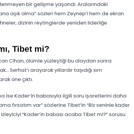
enmeyen bir gelişme yaşandı. Aralarındaki
ana aşık olma” sözleri hem Zeynep’i hem de ekran
hneler, dizinin reytinglerde yeniden liderliğe
ı, Tibet mi?
tan Cihan, ölümle yüzleştiği bu olaydan sonra
k… Serhat’ı arayarak yıllardır taşıdığı sırrı
rak öne çıktı.
ise Kader’in babasıyla ilgili soru işaretlerini daha
pma fırsatım var” sözlerine Tibet’in “Biz seninle kader
tı, izleyiciyi “Kader’in babası acaba Tibet mi?” sorusu