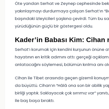
Öte yandan Serhat ve Zeynep cephesinde bekl
yakınlaşmayı durdurmaya çalışan Serhat’ın “B
başındaki izleyicileri şaşkına çevirdi. Tüm bu sa
yürüdüğünün güçlü bir göstergesi oldu.
Kader’in Babası Kim: Cihan m
Serhat’ı korumak için kendini kurşunun önüne a
hayatının en kritik adımını attı: gerçeği açıklama
anlatacağını söylemesi, bölümün kırılma anı ola
Cihan ile Tibet arasında geçen gizemli konuşma 
da büyüttü. Cihan’ın “Hâlâ ona son bir abilik ya
birliği yaptık. Saklayacak çok sırrımız var” yanı
ile baş başa bıraktı.