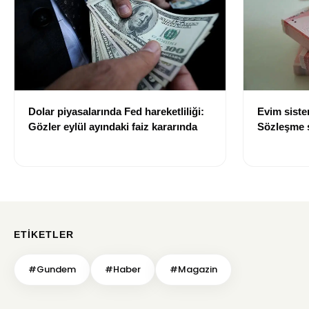
Dolar piyasalarında Fed hareketliliği:
Evim sist
Gözler eylül ayındaki faiz kararında
Sözleşme sı
değişti
ETIKETLER
#Gundem
#Haber
#Magazin