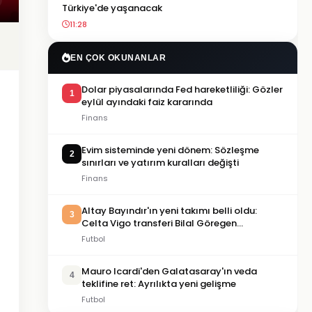
Türkiye'de yaşanacak
11:28
EN ÇOK OKUNANLAR
Dolar piyasalarında Fed hareketliliği: Gözler
1
eylül ayındaki faiz kararında
Finans
Evim sisteminde yeni dönem: Sözleşme
2
sınırları ve yatırım kuralları değişti
Finans
Altay Bayındır'ın yeni takımı belli oldu:
3
Celta Vigo transferi Bilal Göregen
videosuyla duyuruldu
Futbol
Mauro Icardi'den Galatasaray'ın veda
4
teklifine ret: Ayrılıkta yeni gelişme
Futbol