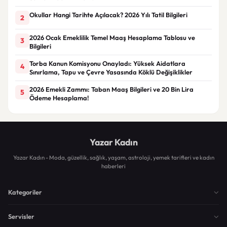
Okullar Hangi Tarihte Açılacak? 2026 Yılı Tatil Bilgileri
2
2026 Ocak Emeklilik Temel Maaş Hesaplama Tablosu ve
3
Bilgileri
Torba Kanun Komisyonu Onayladı: Yüksek Aidatlara
4
Sınırlama, Tapu ve Çevre Yasasında Köklü Değişiklikler
2026 Emekli Zammı: Taban Maaş Bilgileri ve 20 Bin Lira
5
Ödeme Hesaplama!
Yazar Kadın
Yazar Kadın - Moda, güzellik, sağlık, yaşam, astroloji, yemek tarifleri ve kadın
haberleri
Kategoriler
Servisler