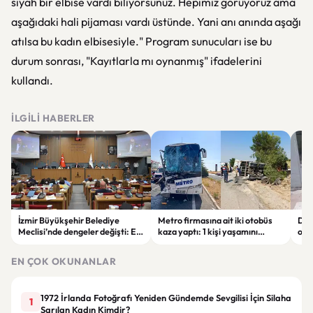
siyah bir elbise vardı biliyorsunuz. Hepimiz görüyoruz ama
aşağıdaki hali pijaması vardı üstünde. Yani anı anında aşağı
atılsa bu kadın elbisesiyle." Program sunucuları ise bu
durum sonrası, "Kayıtlarla mı oynanmış" ifadelerini
kullandı.
İLGILI HABERLER
İzmir Büyükşehir Belediye
Metro firmasına ait iki otobüs
Diya
Meclisi’nde dengeler değişti: En
kaza yaptı: 1 kişi yaşamını
olay
fazla üye YENİ Parti’de
yitirdi, çok sayıda yaralı var
EN ÇOK OKUNANLAR
1972 İrlanda Fotoğrafı Yeniden Gündemde Sevgilisi İçin Silaha
1
Sarılan Kadın Kimdir?