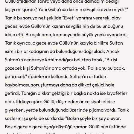
Güllü atıldıktan sonra veya daha önce damadım dediği
kişiyi mi gördü? Yani Güllü'nün kızının sevgilisi evde miydi?"
Tanık bu soruya net şekilde "Evet" yanıtını vererek, olay
gecesi evde Güllü'nün kızının sevgilisinin de bulunduğunu
iddia etti. Bu açıklama, kamuoyunda büyük yankı uyandırdı.
Tanık ayrıca, o gece evde Güllü'nün kızıyla birlikte Sultan
isimli bir arkadaşının da bulunduğunu doğruladı. Ancak
Sultan'ın cenazeye katılmadığını belirten tanık, "Bu işi
çözecek kişi Sultan'dır ama ortada yok. Polis onu bulacak,
getirecek" ifadelerini kullandı. Sultan'ın ortadan
kaybolması, soruşturmayı daha da dikkat çekici hale
getirdi. Tanığın dikkat çektiği bir başka nokta ise kıyafetler
oldu. İddiaya göre Güllü, düşmeden önce siyah elbise
giyerken, yerde bulunduğunda üzerinde pijama vardı. Tanık
sözlerini şu şekilde sürdürdü: "Bakın şöyle bir şey oluyor.
Bak o gece o gece aşağı düştüğü zaman Güllü'nün üstünde