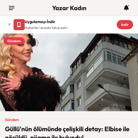
Yazar Kadın
Uygulamayı İndir
İndir
Haberleri anında takip edin
Gündem
Gündem
Güllü'nün ölümünde çelişkili detay: Elbise ile
görüldü, pijama ile bulundu!